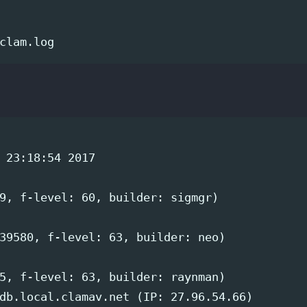
 23:18:54 2017

9, f-level: 60, builder: sigmgr)

39580, f-level: 63, builder: neo)

5, f-level: 63, builder: raynman)

db.local.clamav.net (IP: 27.96.54.66)
