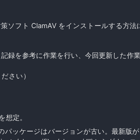
 にウイルス対策ソフト ClamAV をインストールする
た記録を参考に作業を行い、今回更新した作
ください）
の作業を想定。
pt のパッケージはバージョンが古い。最新版