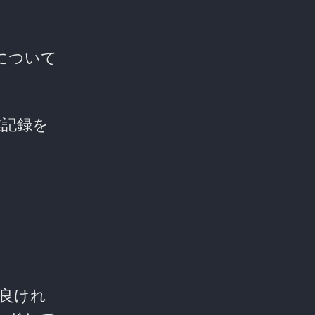
方法について
業記録を
が良けれ