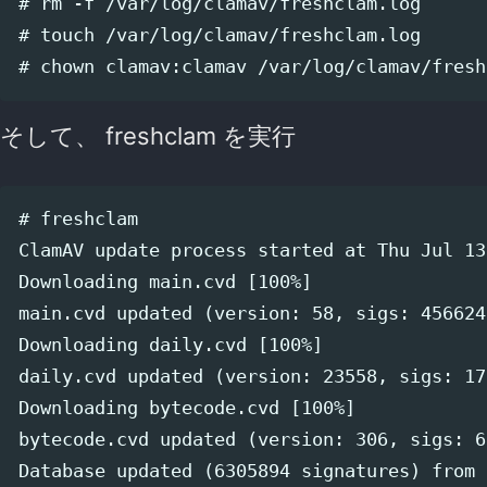
# rm -f /var/log/clamav/freshclam.log

# touch /var/log/clamav/freshclam.log

そして、 freshclam を実行
# freshclam

ClamAV update process started at Thu Jul 13
Downloading main.cvd [100%]

main.cvd updated (version: 58, sigs: 456624
Downloading daily.cvd [100%]

daily.cvd updated (version: 23558, sigs: 17
Downloading bytecode.cvd [100%]

bytecode.cvd updated (version: 306, sigs: 6
Database updated (6305894 signatures) from 