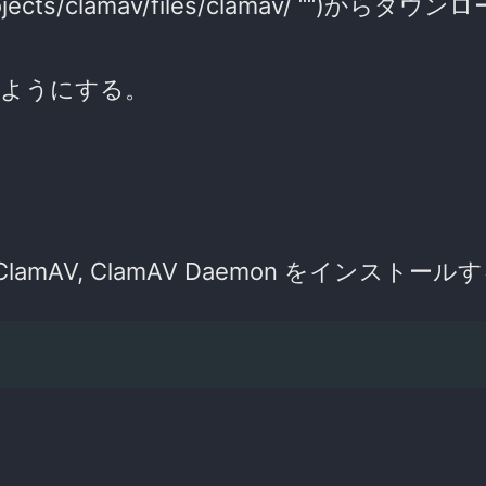
rojects/clamav/files/clamav/ ““)からダ
るようにする。
AV, ClamAV Daemon をインストール