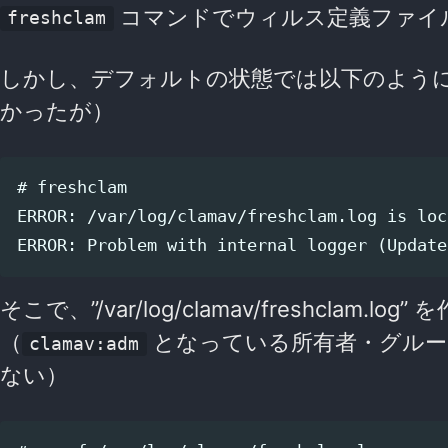
コマンドでウィルス定義ファイ
freshclam
しかし、デフォルトの状態では以下のよう
かったが）
# freshclam

ERROR: /var/log/clamav/freshclam.log is loc
そこで、”/var/log/clamav/freshclam.log
（
となっている所有者・グル
clamav:adm
ない）