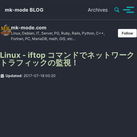
Toggle se
mk-mode BLOG
Archives
Tog
mk-mode.com
Linux, Debian, IT, Server, PG, Ruby, Rails, Python, C++,
Follow
Fortran, PC, MariaDB, math, GIS, etc...
Linux - iftop コマンドでネットワーク
トラフィックの監視！
Updated:
2017-07-18 00:20