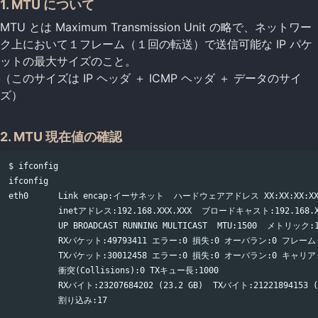
1. MTU について
MTU とは Maximum Transmission Unit の略で、ネットワー
ク上において１フレーム（１回の転送）で送信可能な IP パケ
ットの最大サイズのこと。
（このサイズは IP ヘッダ ＋ ICMP ヘッダ ＋ データのサイ
ズ）
2. MTU 現在値の確認
$ ifconfig

ifconfig

eth0      Link encap:イーサネット  ハードウェアアドレス XX:XX:XX:XX:
          inetアドレス:192.168.XXX.XXX  ブロードキャスト:192.168.XX
          UP BROADCAST RUNNING MULTICAST  MTU:1500  メトリック:1
          RXパケット:49793411 エラー:0 損失:0 オーバラン:0 フレーム:
          TXパケット:30012458 エラー:0 損失:0 オーバラン:0 キャリア:
          衝突(Collisions):0 TXキュー長:1000

          RXバイト:23207684202 (23.2 GB)  TXバイト:21221894153 (2
          割り込み:17
