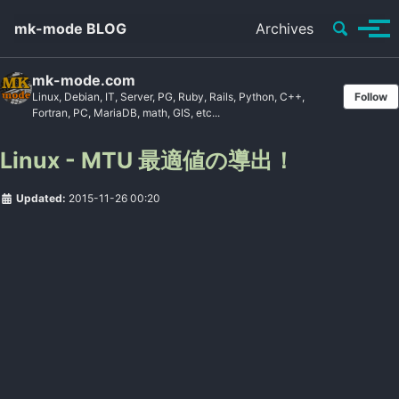
Toggle se
mk-mode BLOG
Archives
Tog
mk-mode.com
Linux, Debian, IT, Server, PG, Ruby, Rails, Python, C++,
Follow
Fortran, PC, MariaDB, math, GIS, etc...
Linux - MTU 最適値の導出！
Updated:
2015-11-26 00:20