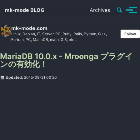
Toggle se
mk-mode BLOG
Archives
Tog
mk-mode.com
Linux, Debian, IT, Server, PG, Ruby, Rails, Python, C++,
Follow
Fortran, PC, MariaDB, math, GIS, etc...
MariaDB 10.0.x - Mroonga プラグイ
ンの有効化！
Updated:
2015-08-21 00:20