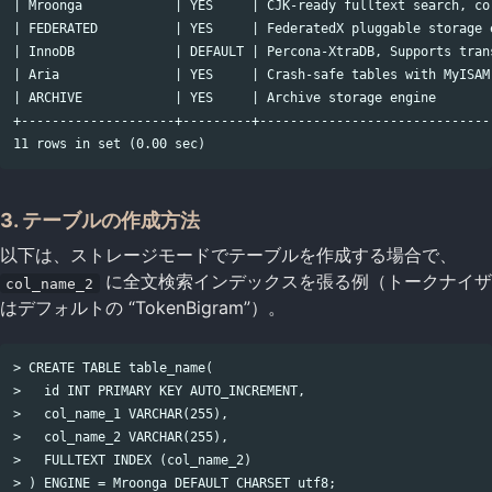
| Mroonga            | YES     | CJK-ready fulltext search, co
| FEDERATED          | YES     | FederatedX pluggable storage 
| InnoDB             | DEFAULT | Percona-XtraDB, Supports tran
| Aria               | YES     | Crash-safe tables with MyISAM
| ARCHIVE            | YES     | Archive storage engine       
+--------------------+---------+------------------------------
3. テーブルの作成方法
以下は、ストレージモードでテーブルを作成する場合で、
に全文検索インデックスを張る例（トークナイザ
col_name_2
はデフォルトの “TokenBigram”）。
> CREATE TABLE table_name(

>   id INT PRIMARY KEY AUTO_INCREMENT,

>   col_name_1 VARCHAR(255),

>   col_name_2 VARCHAR(255),

>   FULLTEXT INDEX (col_name_2)
