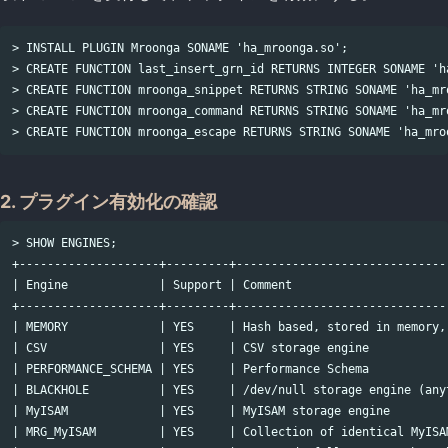
> INSTALL PLUGIN Mroonga SONAME 'ha_mroonga.so';

> CREATE FUNCTION last_insert_grn_id RETURNS INTEGER SONAME 'ha
> CREATE FUNCTION mroonga_snippet RETURNS STRING SONAME 'ha_mro
> CREATE FUNCTION mroonga_command RETURNS STRING SONAME 'ha_mro
2. プラグイン有効化の確認
> SHOW ENGINES;

+--------------------+---------+------------------------------
| Engine             | Support | Comment                      
+--------------------+---------+------------------------------
| MEMORY             | YES     | Hash based, stored in memory,
| CSV                | YES     | CSV storage engine           
| PERFORMANCE_SCHEMA | YES     | Performance Schema           
| BLACKHOLE          | YES     | /dev/null storage engine (any
| MyISAM             | YES     | MyISAM storage engine        
| MRG_MyISAM         | YES     | Collection of identical MyISA