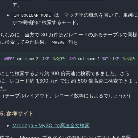
ア。
は、マッチ率の概念を省いて、単純に
IN BOOLEAN MODE
かつ機械的に検索するモード。
ちなみに、当方で 30 万件ほどレコードのあるテーブルで同様
に検索してみた結果、
句を
WHERE
WHERE
col_name_2
LIKE
'%松江%'
AND
col_name_2
NOT
LIKE
'%出雲%'
にして検索するより約 100 倍高速に検索できました。さら
に、レコード約 1,300 万件では 約 500 倍高速に検索できまし
た。
（テーブルレイアウト、レコード数等にもよるでしょうが）
5. 参考サイト
Mroonga - MySQLで高速全文検索
中でも、Mroonga プラグインの有効については以下を参照。