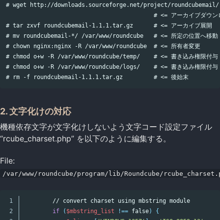
# wget http://downloads.sourceforge.net/project/roundcubemail/
                                           # <= アーカイブダウ
# tar zxvf roundcubemail-1.1.1.tar.gz      # <= アーカイブ展開

# mv roundcubemail-*/ /var/www/roundcube   # <= 所定の位置へ移動

# chown nginx:nginx -R /var/www/roundcube  # <= 所有者変更

# chmod o+w -R /var/www/roundcube/temp/    # <= 書き込み権限付与

# chmod o+w -R /var/www/roundcube/logs/    # <= 書き込み権限付与

2. 文字化けの対応
機種依存文字が文字化けしないよう文字コード設定ファイル
“rcube_charset.php” を以下のように編集する。
File:
/var/www/roundcube/program/lib/Roundcube/rcube_charset.
1

        // convert charset using mbstring module

2

if
(
$mbstring_list
!==
false
)
{