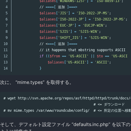
3

$aliases
[
'WINDOWS-1257'
]
=
'ISO-8859-13'
;
4

            // 
====[
 追加 
]===>
5

$aliases
[
'JIS'
]
=
'ISO-2022-JP-MS'
;
6

$aliases
[
'ISO-2022-JP'
]
=
'ISO-2022-JP-MS'
;
7

$aliases
[
'EUC-JP'
]
=
'EUCJP-WIN'
;
8

$aliases
[
'SJIS'
]
=
'SJIS-WIN'
;
9

$aliases
[
'SHIFT_JIS'
]
=
'SJIS-WIN'
;
10

            // <
===[
 追加 
]====
11

            // it happens that mbstring supports ASCII bu
12

if
((
$from
==
'US-ASCII'
||
$to
==
'US-ASCII
13

$aliases
[
'US-ASCII'
]
=
'ASCII'
;
}
次に、 “mime.types” を取得する。
# wget http://svn.apache.org/repos/asf/httpd/httpd/trunk/docs/c
                                            # <= ダウンロード

そして、デフォルト設定ファイル “defaults.inc.php” を以下の