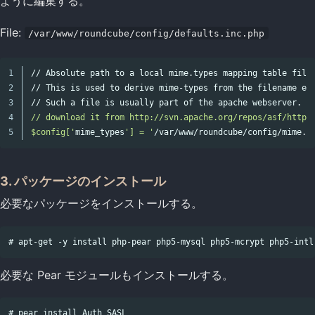
ように編集する。
File:
/var/www/roundcube/config/defaults.inc.php
1

// Absolute path to a 
local 
mime.types mapping table file.
2

// This is used to derive mime-types from the filename ext
3

// Such a file is usually part of the apache webserver. I
4

// download it from http://svn.apache.org/repos/asf/httpd/
$config['
mime_types
'] = '
/var/www/roundcube/config/mime.t
3. パッケージのインストール
必要なパッケージをインストールする。
必要な Pear モジュールもインストールする。
# pear install Auth_SASL
