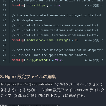
16

// set the port for the ssl connection as value of this 
17

$config
[
'force_https'
]
=
true
;
# <= 変更（h
18

19

// the way how contact names are displayed in the list
20

// 0: display name
21

// 1: (prefix) firstname middlename surname (suffix)
22

// 2: (prefix) surname firstname middlename (suffix)
23

// 3: (prefix) surname, firstname middlename (suffix)
24

$config
[
'addressbook_name_listing'
]
=
2
;
# <= 変更（
25

26

// Set true if deleted messages should not be displayed$
27

// This will make the application run slower$
$config
[
'skip_deleted'
]
=
true
;
# <= 変更（
8. Nginx 設定ファイルの編集
で Web メールへアクセスで
https://サーバー名/roundcube/
きるようにするために、Nginx 設定ファイル server ディレク
ティブ（SSL 設定側）内に以下のように追記する。
File: