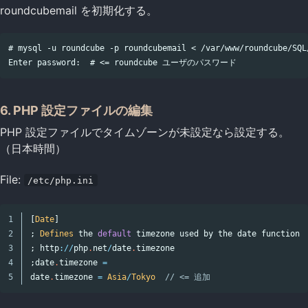
roundcubemail を初期化する。
# mysql -u roundcube -p roundcubemail < /var/www/roundcube/SQL/
6. PHP 設定ファイルの編集
PHP 設定ファイルでタイムゾーンが未設定なら設定する。
（日本時間）
File:
/etc/php.ini
1

[
Date
]
2

;
Defines
the
default
timezone
used
by
the
date
functions
3

;
http
://
php
.
net
/
date
.
timezone
4

;
date
.
timezone
=
date
.
timezone
=
Asia
/
Tokyo
// <= 追加