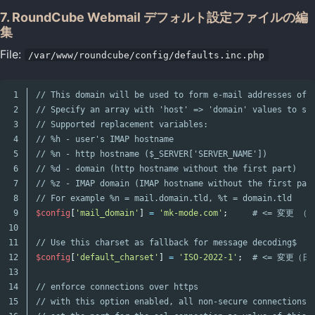
7. RoundCube Webmail デフォルト設定ファイルの編
集
File:
/var/www/roundcube/config/defaults.inc.php
1

// This domain will be used to form e-mail addresses of 
2

// Specify an array with 'host' => 'domain' values to su
3

// Supported replacement variables:
4

// %h - user's IMAP hostname
5

// %n - http hostname ($_SERVER['SERVER_NAME'])
6

// %d - domain (http hostname without the first part)
7

// %z - IMAP domain (IMAP hostname without the first par
8

// For example %n = mail.domain.tld, %t = domain.tld
9

$config
[
'mail_domain'
]
=
'mk-mode.com'
;
# <= 変更 
10

11

// Use this charset as fallback for message decoding$
12

$config
[
'default_charset'
]
=
'ISO-2022-1'
;
# <= 変更（
13

14

// enforce connections over https
15

// with this option enabled, all non-secure connections 