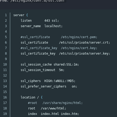
/etc/nginx/conf.d/ssl.conf
1

server 
{
2

    listen       443 ssl
;
3

    server_name  localhost
;
4

5

#ssl_certificate      /etc/nginx/cert.pem;
6

    ssl_certificate      /etc/ssl/private/server.crt
;
7

#ssl_certificate_key  /etc/nginx/cert.key;
8

    ssl_certificate_key  /etc/ssl/private/server.key
;
9

10

    ssl_session_cache shared:SSL:1m
;
11

    ssl_session_timeout  5m
;
12

13

    ssl_ciphers  HIGH:!aNULL:!MD5
;
14

    ssl_prefer_server_ciphers   on
;
15

16

    location / 
{
17

#root   /usr/share/nginx/html;
18

        root   /var/www/html
;
19

        index  index.html index.htm
;