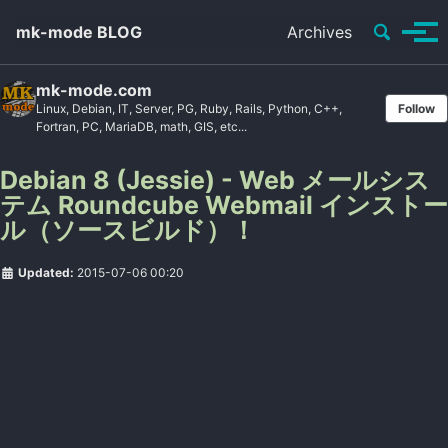
Toggle se
mk-mode BLOG
Archives
Tog
mk-mode.com
Linux, Debian, IT, Server, PG, Ruby, Rails, Python, C++,
Follow
Fortran, PC, MariaDB, math, GIS, etc...
Debian 8 (Jessie) - Web メールシス
テム Roundcube Webmail インストー
ル（ソースビルド）！
Updated:
2015-07-06 00:20