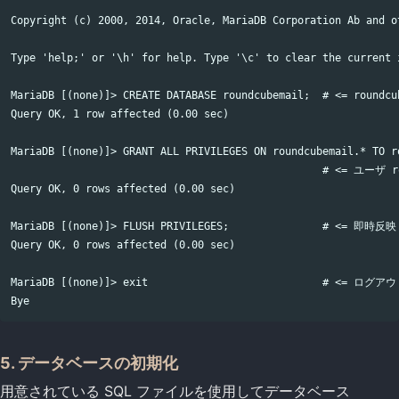
Copyright (c) 2000, 2014, Oracle, MariaDB Corporation Ab and ot
Type 'help;' or '\h' for help. Type '\c' to clear the current i
MariaDB [(none)]> CREATE DATABASE roundcubemail;  # <= rou
Query OK, 1 row affected (0.00 sec)

MariaDB [(none)]> GRANT ALL PRIVILEGES ON roundcubemail.* T
                                                  # <= ユーザ r
Query OK, 0 rows affected (0.00 sec)

MariaDB [(none)]> FLUSH PRIVILEGES;               # <= 即時反映

Query OK, 0 rows affected (0.00 sec)

MariaDB [(none)]> exit                            # <= ログアウ
5. データベースの初期化
用意されている SQL ファイルを使用してデータベース