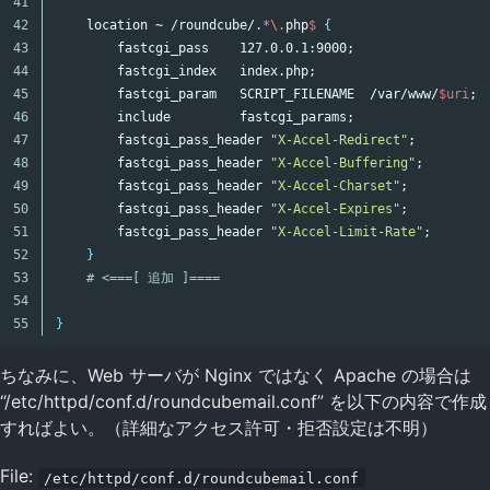
41

42

    location ~ /roundcube/.
*
\.
php
$ 
{
43

        fastcgi_pass    127.0.0.1:9000
;
44

        fastcgi_index   index.php
;
45

        fastcgi_param   SCRIPT_FILENAME  /var/www/
$uri
;
46

        include         fastcgi_params
;
47

        fastcgi_pass_header 
"X-Accel-Redirect"
;
48

        fastcgi_pass_header 
"X-Accel-Buffering"
;
49

        fastcgi_pass_header 
"X-Accel-Charset"
;
50

        fastcgi_pass_header 
"X-Accel-Expires"
;
51

        fastcgi_pass_header 
"X-Accel-Limit-Rate"
;
52

}
53

# <===[ 追加 ]====
54

}
ちなみに、Web サーバが Nginx ではなく Apache の場合は
“/etc/httpd/conf.d/roundcubemail.conf” を以下の内容で作成
すればよい。（詳細なアクセス許可・拒否設定は不明）
File:
/etc/httpd/conf.d/roundcubemail.conf