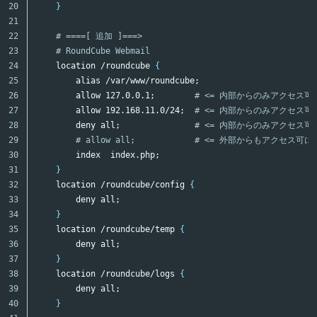
20

}
21

22

# ====[ 追加 ]===>
23

# RoundCube Webmail
24

    location /roundcube 
{
25

alias
 /var/www/roundcube
;
26

        allow 127.0.0.1
;
# <= 内部からのみアクセス可
27

        allow 192.168.11.0/24
;
# <= 内部からのみアクセス可
28

        deny all
;
# <= 内部からのみアクセス可
29

# allow all;            # <= 外部からもアクセス可
30

        index  index.php
;
31

}
32

    location /roundcube/config 
{
33

        deny all
;
34

}
35

    location /roundcube/temp 
{
36

        deny all
;
37

}
38

    location /roundcube/logs 
{
39

        deny all
;
40

}