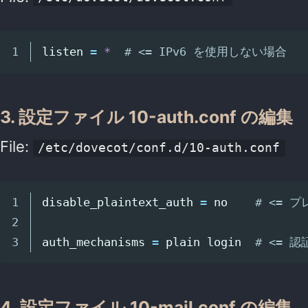
listen 
=
*
# <= IPv6 を使用しない場合
3. 設定ファイル 10-auth.conf の編集
File:
/etc/dovecot/conf.d/10-auth.conf
1

disable_plaintext_auth 
=
 no    
# <= 
2

auth_mechanisms 
=
 plain login  
# <= 
4. 設定ファイル 10-mail.conf の編集