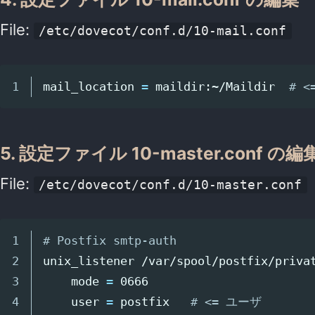
File:
/etc/dovecot/conf.d/10-mail.conf
mail_location 
=
 maildir:~/Maildir  
# 
5. 設定ファイル 10-master.conf の編
File:
/etc/dovecot/conf.d/10-master.conf
1

# Postfix smtp-auth
2

unix_listener /var/spool/postfix/priva
3

    mode 
=
 0666

4

    user 
=
 postfix   
# <= ユーザ