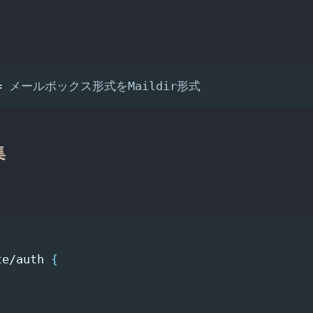
<= メールボックス形式をMaildir形式
集
te/auth 
{