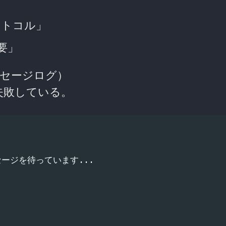
ロトコル」
必要」
メッセージログ）
に失敗している。
ージを待っています...
