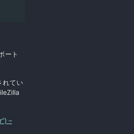
サポート
載されてい
illa
”) –