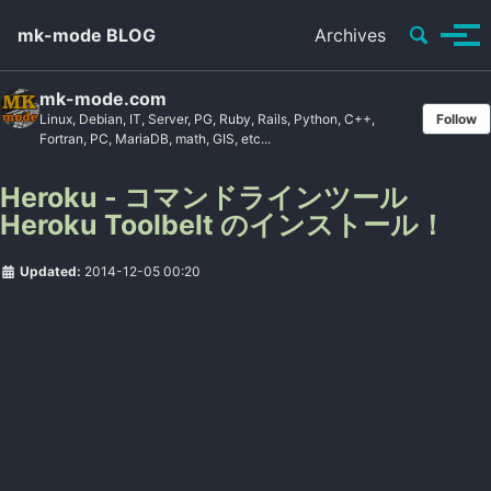
Toggle se
mk-mode BLOG
Archives
Tog
mk-mode.com
Linux, Debian, IT, Server, PG, Ruby, Rails, Python, C++,
Follow
Fortran, PC, MariaDB, math, GIS, etc...
Heroku - コマンドラインツール
Heroku Toolbelt のインストール！
Updated:
2014-12-05 00:20