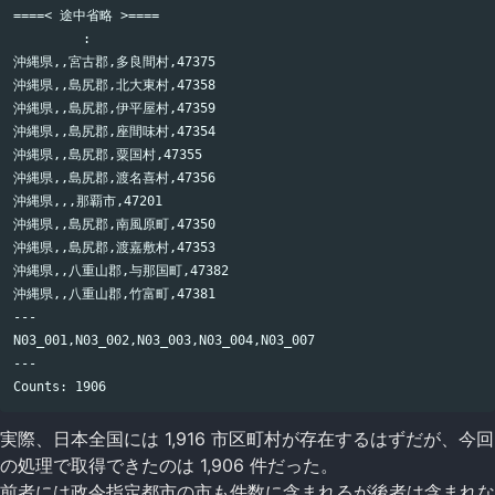
====< 途中省略 >====

         :

沖縄県,,宮古郡,多良間村,47375

沖縄県,,島尻郡,北大東村,47358

沖縄県,,島尻郡,伊平屋村,47359

沖縄県,,島尻郡,座間味村,47354

沖縄県,,島尻郡,粟国村,47355

沖縄県,,島尻郡,渡名喜村,47356

沖縄県,,,那覇市,47201

沖縄県,,島尻郡,南風原町,47350

沖縄県,,島尻郡,渡嘉敷村,47353

沖縄県,,八重山郡,与那国町,47382

沖縄県,,八重山郡,竹富町,47381

---

N03_001,N03_002,N03_003,N03_004,N03_007

---

実際、日本全国には 1,916 市区町村が存在するはずだが、今回
の処理で取得できたのは 1,906 件だった。
前者には政令指定都市の市も件数に含まれるが後者は含まれな