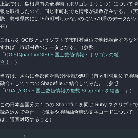
上記では、島根県内の全地物（ポリゴン１つ１つ）について情
報を取得したので、同じ市町村でも情報が複数存在する。（実
際、島根県内には19市町村しかないのに2,579県のデータが存
在）
これらを QGIS というソフトで市町村単位で地物融合するなど
すれば、市町村数のデータとなる。（参照
「
QGIS(QuantumGIS) - 国土数値情報・ポリゴンの融
合！
」）
当方は、さらに全都道府県分同様の処理（市区町村単位で地物
融合）して１つの Shapefile に結合してみた。（参照
「
GDAL/OGR - 国土数値情報の複数 Shapefile を結合！
」）
この日本全国分の１つの Shapefile を同じ Ruby スクリプトで
読み込んでみた。（環境や地物融合時の文字コードについて
は、適宜対応すること）
         :
