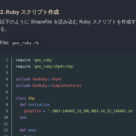
2. Ruby スクリプト作成
以下のように Shapefile を読み込む Ruby スクリプトを作成す
る。
File:
geo_ruby.rb
1

require
'geo_ruby'
2

require
'geo_ruby/shp4r/shp'
3

4

include
GeoRuby
::
Shp4r
5

include
GeoRuby
::
SimpleFeatures
6

7

class
Shp
8

def
initialize
9

@shpfile
=
"./N03-140401_32_GML/N03-14_32_140401.shp
10

end
11

12

def
exec