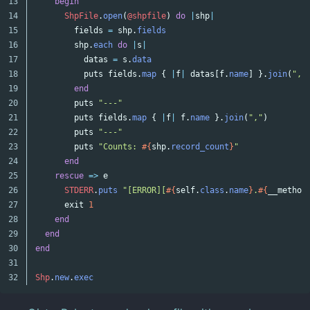
13

begin
14

ShpFile
.
open
(
@shpfile
)
do
|
shp
|
15

fields
=
shp
.
fields
16

shp
.
each
do
|
s
|
17

datas
=
s
.
data
18

puts
fields
.
map
{
|
f
|
datas
[
f
.
name
]
}.
join
(
","
19

end
20

puts
"---"
21

puts
fields
.
map
{
|
f
|
f
.
name
}.
join
(
","
)
22

puts
"---"
23

puts
"Counts: 
#{
shp
.
record_count
}
"
24

end
25

rescue
=>
e
26

STDERR
.
puts
"[ERROR][
#{
self
.
class
.
name
}
.
#{
__method
27

exit
1
28

end
29

end
30

end
31

Shp
.
new
.
exec