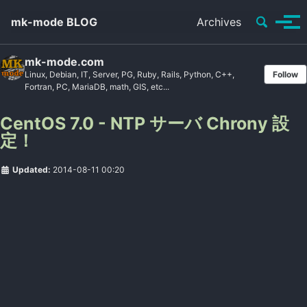
Toggle se
mk-mode BLOG
Archives
Tog
mk-mode.com
Linux, Debian, IT, Server, PG, Ruby, Rails, Python, C++,
Follow
Fortran, PC, MariaDB, math, GIS, etc...
CentOS 7.0 - NTP サーバ Chrony 設
定！
Updated:
2014-08-11 00:20