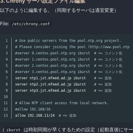
3. Chrony サーバ設定ファイル編集
以下のように編集する。（同期するサーバは適宜変更）
File:
/etc/chrony.conf
1

# Use public servers from the pool.ntp.org project.
2

# Please consider joining the pool (http://www.pool.ntp.
3

#server 0.centos.pool.ntp.org iburst  # <= コメント化
4

#server 1.centos.pool.ntp.org iburst  # <= コメント化
5

#server 2.centos.pool.ntp.org iburst  # <= コメント化
6

#server 3.centos.pool.ntp.org iburst  # <= コメント化
7

server ntp1.jst.mfeed.ad.jp iburst    
# <= 追加
8

server ntp2.jst.mfeed.ad.jp iburst    
# <= 追加
9

server ntp3.jst.mfeed.ad.jp iburst    
# <= 追加
10

11

# Allow NTP client access from local network.
12

#allow 192.168/16
allow 192.168.11/24  
# <= 追加
（
は時刻同期が早くするための設定（起動直後にサー
iburst