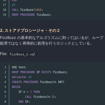
17

//
18

CALL
fizzbuzz
(
100
);
DROP
PROCEDURE
fizzbuzz
;
2. ストアドプロシージャ・その２
FizzBuzz の基本的なアルゴリズムに則ってはいるが、ループ
処理ではなく再帰的に処理を行うロジックとしている。
File:
fizzbuzz_2.sql
1

USE
test
;
2

DROP
PROCEDURE
IF
EXISTS
fizzbuzz
;
3

delimiter
//
4

CREATE
PROCEDURE
fizzbuzz
(
n
INT
)
5

BEGIN
6

IF
n
>
1
THEN
7

CALL
fizzbuzz
(
n
-
1
);
8

END
IF
;