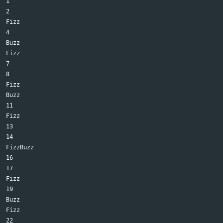
1

2

Fizz

4

Buzz

Fizz

7

8

Fizz

Buzz

11

Fizz

13

14

FizzBuzz

16

17

Fizz

19

Buzz

Fizz

22
