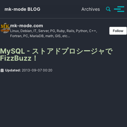
Toggle se
mk-mode BLOG
Archives
Tog
mk-mode.com
Linux, Debian, IT, Server, PG, Ruby, Rails, Python, C++,
Follow
Fortran, PC, MariaDB, math, GIS, etc...
MySQL - ストアドプロシージャで
FizzBuzz！
Updated:
2013-09-07 00:20