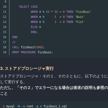
9

10

SELECT
CASE
11

WHEN
n
%
(
3
*
5
)
=
0
THEN
'FizzBuzz'
12

WHEN
n
%
5
=
0
THEN
'Buzz'
13

WHEN
n
%
3
=
0
THEN
'Fizz'
14

ELSE
n
15

END
;
16

END
17

//
18

CALL
fizzbuzz
(
100
);
DROP
PROCEDURE
fizzbuzz
;
3. ストアドプロシージャ実行
ストアドプロシージャ・その１、その２ともに、以下のように
して実行する。
ただし、「その２」でエラーになる場合は後述の説明も参照の
こと
$ 
mysql 
-N
-u
 root 
-p