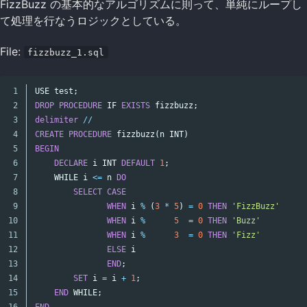
FizzBuzz の基本的なアルゴリズムに則って、単純にループし
て処理を行なうロジックとしている。
File:
fizzbuzz_1.sql
1

USE
test
;
2

DROP
PROCEDURE
IF
EXISTS
fizzbuzz
;
3

delimiter
//
4

CREATE
PROCEDURE
fizzbuzz
(
n
INT
)
5

BEGIN
6

DECLARE
i
INT
DEFAULT
1
;
7

WHILE
i
<=
n
DO
8

SELECT
CASE
9

WHEN
i
%
(
3
*
5
)
=
0
THEN
'FizzBuzz'
10

WHEN
i
%
5
=
0
THEN
'Buzz'
11

WHEN
i
%
3
=
0
THEN
'Fizz'
12

ELSE
i
13

END
;
14

SET
i
=
i
+
1
;
15

END
WHILE
;
16

END