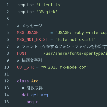
1

require
'fileutils'
2

require
'RMagick'
3

4

# メッセージ
5

MSG_USAGE
=
"USAGE: ruby write_co
6

MSG_NOT_EXIST
=
"File not exist!"
7

# フォント（存在するフォントファイルを指定
8

FONT
=
'/usr/share/fonts/opentype/
9

# 描画文字列
10

OUT_STR
=
"© 2013 mk-mode.com"
11

12

class
Arg
13

# 引数取得
14

def
get_arg
15

begin