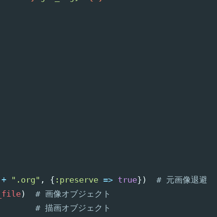
+
".org"
,
{
:preserve
=>
true
})
# 元画像退避
_file
)
# 画像オブジェクト
# 描画オブジェクト