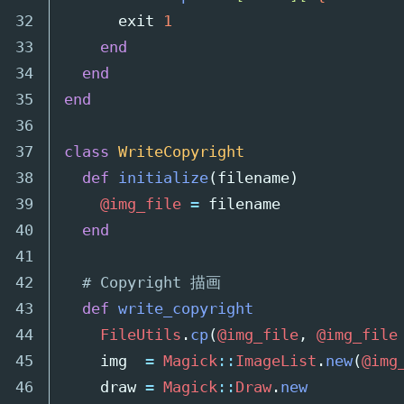
32

exit
1
33

end
34

end
35

end
36

37

class
WriteCopyright
38

def
initialize
(
filename
)
39

@img_file
=
filename
40

end
41

42

# Copyright 描画
43

def
write_copyright
44

FileUtils
.
cp
(
@img_file
,
@img_file
45

img
=
Magick
::
ImageList
.
new
(
@img
46

draw
=
Magick
::
Draw
.
new