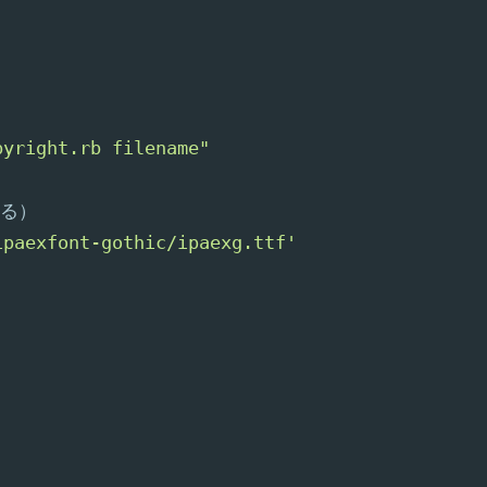
pyright.rb filename"
する）
ipaexfont-gothic/ipaexg.ttf'