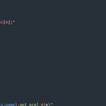
GV
[
0
]
}
"
ss
.
name
}
.get_arg] 
#{
e
}
"