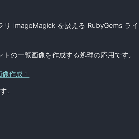
 ImageMagick を扱える RubyGems ラ
フォントの一覧画像を作成する処理の応用です。
覧画像作成！
です。