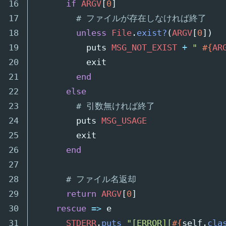
16

if
ARGV
[
0
]
17

# ファイルが存在しなければ終了
18

unless
File
.
exist?
(
ARGV
[
0
])
19

puts
MSG_NOT_EXIST
+
" 
#{
AR
20

exit
21

end
22

else
23

# 引数無ければ終了
24

puts
MSG_USAGE
25

exit
26

end
27

28

# ファイル名返却
29

return
ARGV
[
0
]
30

rescue
=>
e
31

STDERR
.
puts
"[ERROR][
#{
self
.
cla