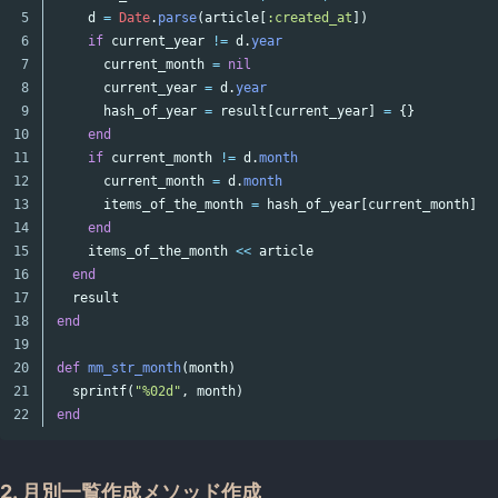
5

d
=
Date
.
parse
(
article
[
:created_at
])
6

if
current_year
!=
d
.
year
7

current_month
=
nil
8

current_year
=
d
.
year
9

hash_of_year
=
result
[
current_year
]
=
{}
10

end
11

if
current_month
!=
d
.
month
12

current_month
=
d
.
month
13

items_of_the_month
=
hash_of_year
[
current_month
]
=
14

end
15

items_of_the_month
<<
article
16

end
17

result
18

end
19

20

def
mm_str_month
(
month
)
21

sprintf
(
"%02d"
,
month
)
end
2. 月別一覧作成メソッド作成