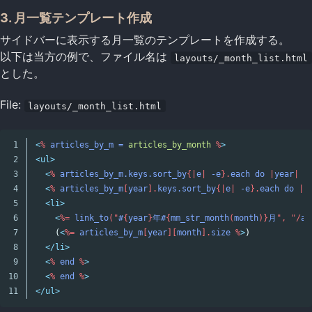
3. 月一覧テンプレート作成
サイドバーに表示する月一覧のテンプレートを作成する。
以下は当方の例で、ファイル名は
layouts/_month_list.html
とした。
File:
layouts/_month_list.html
1

<
%
articles_by_m = 
articles_by_month
%
>
2

<ul>
3

<
%
articles_by_m.keys.sort_by
{|
e
|
-e
}.
each
do
|
year
|
%
4

<
%
articles_by_m
[
year
].
keys.sort_by
{|
e
|
-e
}.
each
do
|
m
5

<li>
6

<
%=
link_to
("
#
{
year
}
年#
{
mm_str_month
(
month
)}
月
",
"/
ar
7

    (
<
%=
articles_by_m
[
year
][
month
].
size
%
>
)

8

</li>
9

<
%
end
%
>
10

<
%
end
%
>
</ul>