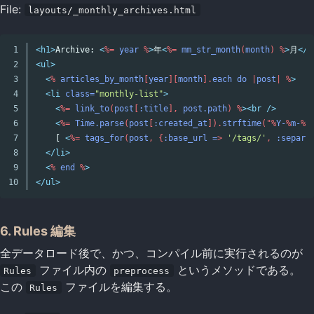
File:
layouts/_monthly_archives.html
1

<h1>
Archive: 
<
%=
year
%
>
年
<
%=
mm_str_month
(
month
)
%
>
月
</h
2

<ul>
3

<
%
articles_by_month
[
year
][
month
].
each
do
|
post
|
%
>
4

<li
class=
"monthly-list"
>
5

<
%=
link_to
(
post
[
:title
],
post.path
)
%
><br
/>
6

<
%=
Time.parse
(
post
[
:created_at
]).
strftime
("%
Y-
%
m-
%
d
7

    [ 
<
%=
tags_for
(
post
,
{
:base_url =
> 
'/tags/'
,
:separa
8

</li>
9

<
%
end
%
>
</ul>
6. Rules 編集
全データロード後で、かつ、コンパイル前に実行されるのが
ファイル内の
というメソッドである。
Rules
preprocess
この
ファイルを編集する。
Rules