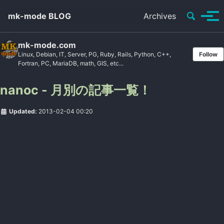
Toggle se
mk-mode BLOG
Archives
Tog
mk-mode.com
Linux, Debian, IT, Server, PG, Ruby, Rails, Python, C++,
Follow
Fortran, PC, MariaDB, math, GIS, etc...
nanoc - 月別の記事一覧！
Updated:
2013-02-04 00:20