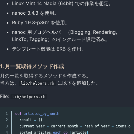
Linux Mint 14 Nadia (64bit) での作業を想定。
nanoc 3.4.3 を使用。
Ruby 1.9.3-p362 を使用。
nanoc 用ブログヘルパー（Blogging, Rendering,
LinkTo, Tagging）のインクルード設定済み。
テンプレート機能は ERB を使用。
1. 月一覧取得メソッド作成
月の一覧を取得するメソッドを作成する。
当方は、
に以下を追加した。
lib/helpers.rb
File:
lib/helpers.rb
1

def
articles_by_month
2

result
=
{}
3

current_year
=
current_month
=
hash_of_year
=
items_of
4

sorted_articles
.
each
do
|
article
|