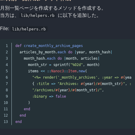
月別一覧ページを作成するメソッドを作成する。
当方は、
に以下を追加した。
lib/helpers.rb
File:
lib/helpers.rb
1

def
create_monthly_archive_pages
2

articles_by_month
.
each
do
|
year
,
month_hash
|
3

month_hash
.
each
do
|
month
,
articles
|
4

month_str
=
sprintf
(
"%02d"
,
month
)
5

items
<<
::
Nanoc3
::
Item
.
new
(
6

"<%= render('_monthly_archives', :year => 
#{
year
7

{
:title
=>
"Archives: 
#{
year
}
/
#{
month_str
}
"
,
:i
8

"/archives/
#{
year
}
/
#{
month_str
}
/"
,
9

:binary
=>
false
10

)
11

end
12

end
end