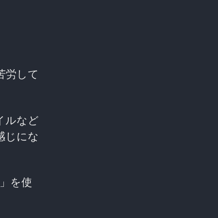
苦労して
イルなど
感じにな
 」を使