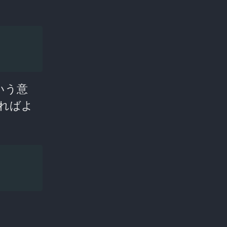
いう意
ればよ