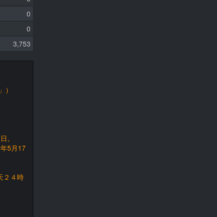
0
0
3,753
」）
9日。
年5月17
天２４時