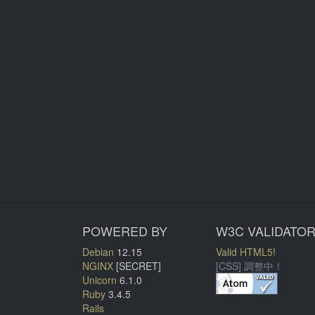
POWERED BY
W3C VALIDATO
Debian
12.15
Valid HTML5!
NGINX
[SECRET]
[CSS] 調整中！
Unicorn
6.1.0
Ruby
3.4.5
Rails