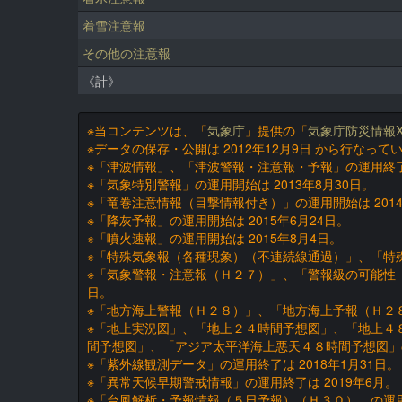
着雪注意報
その他の注意報
《計》
※当コンテンツは、「
気象庁
」提供の「
気象庁防災情報X
※データの保存・公開は 2012年12月9日 から行なって
※「津波情報」、「津波警報・注意報・予報」の運用終了
※「気象特別警報」の運用開始は 2013年8月30日。
※「竜巻注意情報（目撃情報付き）」の運用開始は 2014
※「降灰予報」の運用開始は 2015年6月24日。
※「噴火速報」の運用開始は 2015年8月4日。
※「特殊気象報（各種現象）（不連続線通過）」、「特殊気
※「気象警報・注意報（Ｈ２７）」、「警報級の可能性（
日。
※「地方海上警報（Ｈ２８）」、「地方海上予報（Ｈ２８）
※「地上実況図」、「地上２４時間予想図」、「地上４
間予想図」、「アジア太平洋海上悪天４８時間予想図」の運
※「紫外線観測データ」の運用終了は 2018年1月31日。
※「異常天候早期警戒情報」の運用終了は 2019年6月。
※「台風解析・予報情報（５日予報）（Ｈ３０）」の運用開