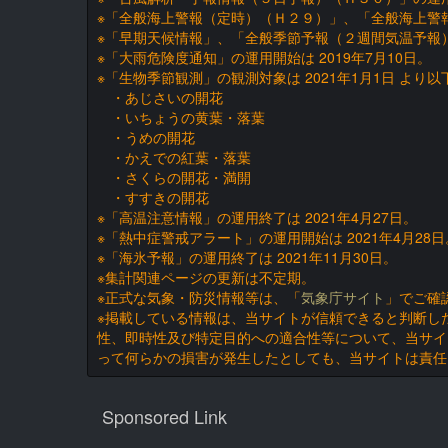
※「全般海上警報（定時）（Ｈ２９）」、「全般海上警報
※「早期天候情報」、「全般季節予報（２週間気温予報）
※「大雨危険度通知」の運用開始は 2019年7月10日。
※「生物季節観測」の観測対象は 2021年1月1日 より
・あじさいの開花
・いちょうの黄葉・落葉
・うめの開花
・かえでの紅葉・落葉
・さくらの開花・満開
・すすきの開花
※「高温注意情報」の運用終了は 2021年4月27日。
※「熱中症警戒アラート」の運用開始は 2021年4月28日
※「海氷予報」の運用終了は 2021年11月30日。
※集計関連ページの更新は不定期。
※正式な気象・防災情報等は、「
気象庁サイト
」でご確
※掲載している情報は、当サイトが信頼できると判断し
性、即時性及び特定目的への適合性等について、当サイ
って何らかの損害が発生したとしても、当サイトは責任
Sponsored Link