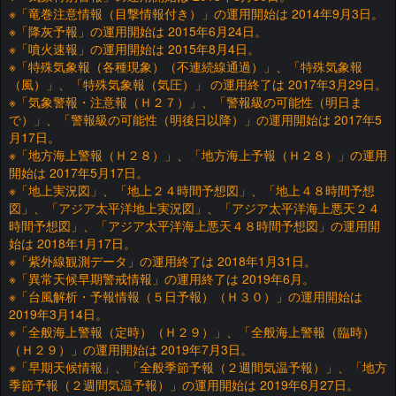
※「竜巻注意情報（目撃情報付き）」の運用開始は 2014年9月3日。
※「降灰予報」の運用開始は 2015年6月24日。
※「噴火速報」の運用開始は 2015年8月4日。
※「特殊気象報（各種現象）（不連続線通過）」、「特殊気象報
（風）」、「特殊気象報（気圧）」 の運用終了は 2017年3月29日。
※「気象警報・注意報（Ｈ２７）」、「警報級の可能性（明日ま
で）」、「警報級の可能性（明後日以降）」の運用開始は 2017年5
月17日。
※「地方海上警報（Ｈ２８）」、「地方海上予報（Ｈ２８）」の運用
開始は 2017年5月17日。
※「地上実況図」、「地上２４時間予想図」、「地上４８時間予想
図」、「アジア太平洋地上実況図」、「アジア太平洋海上悪天２４
時間予想図」、「アジア太平洋海上悪天４８時間予想図」の運用開
始は 2018年1月17日。
※「紫外線観測データ」の運用終了は 2018年1月31日。
※「異常天候早期警戒情報」の運用終了は 2019年6月。
※「台風解析・予報情報（５日予報）（Ｈ３０）」の運用開始は
2019年3月14日。
※「全般海上警報（定時）（Ｈ２９）」、「全般海上警報（臨時）
（Ｈ２９）」の運用開始は 2019年7月3日。
※「早期天候情報」、「全般季節予報（２週間気温予報）」、「地方
季節予報（２週間気温予報）」の運用開始は 2019年6月27日。