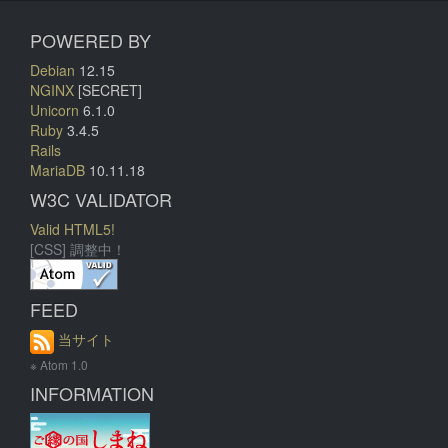
POWERED BY
Debian
12.15
NGINX
[SECRET]
Unicorn
6.1.0
Ruby
3.4.5
Rails
MariaDB
10.11.18
W3C VALIDATOR
Valid HTML5!
[CSS] 調整中！
FEED
当サイト
※ Atom 1.0
INFORMATION