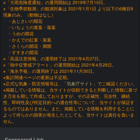
※「大雨危険度通知」の運用開始は 2019年7月10日。
※「生物季節観測」の観測対象は 2021年1月1日 より以下の6種目9
現象のみ。（動物はなし）
・あじさいの開花
・いちょうの黄葉・落葉
・うめの開花
・かえでの紅葉・落葉
・さくらの開花・満開
・すすきの開花
※「高温注意情報」の運用終了は 2021年4月27日。
※「熱中症警戒アラート」の運用開始は 2021年4月28日。
※「海氷予報」の運用終了は 2021年11月30日。
※集計関連ページの更新は不定期。
※正式な気象・防災情報等は、「
気象庁サイト
」でご確認ください。
※掲載している情報は、当サイトが信頼できると判断した情報に基づ
き万全を期して作成しておりますが、その正確性、完全性、継続
性、即時性及び特定目的への適合性等について、当サイトが保証す
るものではありません。また、掲載している情報を利用することに
よって何らかの損害が発生したとしても、当サイトは責任を負いま
せん。
Sponsored Link