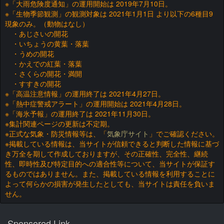
※「大雨危険度通知」の運用開始は 2019年7月10日。
※「生物季節観測」の観測対象は 2021年1月1日 より以下の6種目9
現象のみ。（動物はなし）
・あじさいの開花
・いちょうの黄葉・落葉
・うめの開花
・かえでの紅葉・落葉
・さくらの開花・満開
・すすきの開花
※「高温注意情報」の運用終了は 2021年4月27日。
※「熱中症警戒アラート」の運用開始は 2021年4月28日。
※「海氷予報」の運用終了は 2021年11月30日。
※集計関連ページの更新は不定期。
※正式な気象・防災情報等は、「
気象庁サイト
」でご確認ください。
※掲載している情報は、当サイトが信頼できると判断した情報に基づ
き万全を期して作成しておりますが、その正確性、完全性、継続
性、即時性及び特定目的への適合性等について、当サイトが保証す
るものではありません。また、掲載している情報を利用することに
よって何らかの損害が発生したとしても、当サイトは責任を負いま
せん。
Sponsored Link