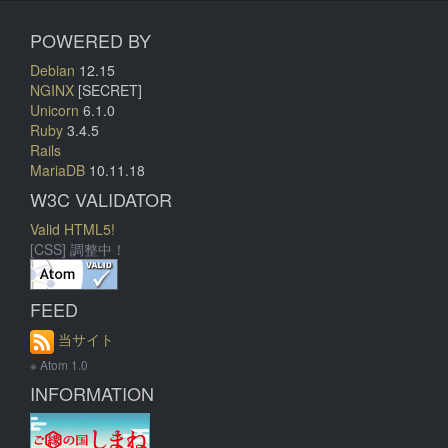
POWERED BY
Debian
12.15
NGINX
[SECRET]
Unicorn
6.1.0
Ruby
3.4.5
Rails
MariaDB
10.11.18
W3C VALIDATOR
Valid HTML5!
[CSS] 調整中！
FEED
当サイト
※ Atom 1.0
INFORMATION