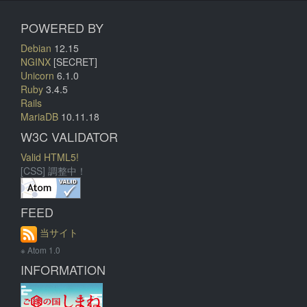
POWERED BY
Debian
12.15
NGINX
[SECRET]
Unicorn
6.1.0
Ruby
3.4.5
Rails
MariaDB
10.11.18
W3C VALIDATOR
Valid HTML5!
[CSS] 調整中！
FEED
当サイト
※ Atom 1.0
INFORMATION