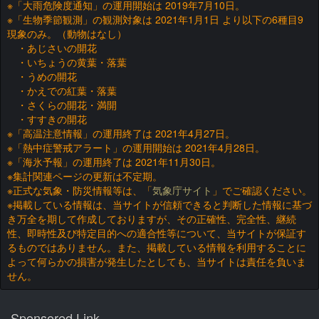
※「大雨危険度通知」の運用開始は 2019年7月10日。
※「生物季節観測」の観測対象は 2021年1月1日 より以下の6種目9
現象のみ。（動物はなし）
・あじさいの開花
・いちょうの黄葉・落葉
・うめの開花
・かえでの紅葉・落葉
・さくらの開花・満開
・すすきの開花
※「高温注意情報」の運用終了は 2021年4月27日。
※「熱中症警戒アラート」の運用開始は 2021年4月28日。
※「海氷予報」の運用終了は 2021年11月30日。
※集計関連ページの更新は不定期。
※正式な気象・防災情報等は、「
気象庁サイト
」でご確認ください。
※掲載している情報は、当サイトが信頼できると判断した情報に基づ
き万全を期して作成しておりますが、その正確性、完全性、継続
性、即時性及び特定目的への適合性等について、当サイトが保証す
るものではありません。また、掲載している情報を利用することに
よって何らかの損害が発生したとしても、当サイトは責任を負いま
せん。
Sponsored Link