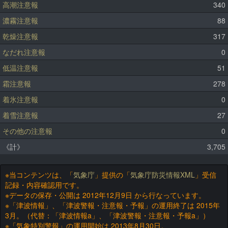
高潮注意報
340
濃霧注意報
88
乾燥注意報
317
なだれ注意報
0
低温注意報
51
霜注意報
278
着氷注意報
0
着雪注意報
27
その他の注意報
0
《計》
3,705
※当コンテンツは、「
気象庁
」提供の「
気象庁防災情報XML
」受信
記録・内容確認用です。
※データの保存・公開は 2012年12月9日 から行なっています。
※「津波情報」、「津波警報・注意報・予報」の運用終了は 2015年
3月。（代替：「津波情報a」、「津波警報・注意報・予報a」）
※「気象特別警報」の運用開始は 2013年8月30日。