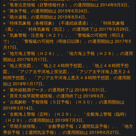
※「竜巻注意情報（目撃情報付き）」の運用開始は 2014年9月3日。
※「降灰予報」の運用開始は 2015年6月24日。
※「噴火速報」の運用開始は 2015年8月4日。
※「特殊気象報（各種現象）（不連続線通過）」、「特殊気象報
（風）」、「特殊気象報（気圧）」 の運用終了は 2017年3月29日。
※「気象警報・注意報（Ｈ２７）」、「警報級の可能性（明日ま
で）」、「警報級の可能性（明後日以降）」の運用開始は 2017年5
月17日。
※「地方海上警報（Ｈ２８）」、「地方海上予報（Ｈ２８）」の運用
開始は 2017年5月17日。
※「地上実況図」、「地上２４時間予想図」、「地上４８時間予想
図」、「アジア太平洋地上実況図」、「アジア太平洋海上悪天２４
時間予想図」、「アジア太平洋海上悪天４８時間予想図」の運用開
始は 2018年1月17日。
※「紫外線観測データ」の運用終了は 2018年1月31日。
※「異常天候早期警戒情報」の運用終了は 2019年6月。
※「台風解析・予報情報（５日予報）（Ｈ３０）」の運用開始は
2019年3月14日。
※「全般海上警報（定時）（Ｈ２９）」、「全般海上警報（臨時）
（Ｈ２９）」の運用開始は 2019年7月3日。
※「早期天候情報」、「全般季節予報（２週間気温予報）」、「地方
季節予報（２週間気温予報）」の運用開始は 2019年6月27日。