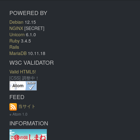
POWERED BY
Debian
12.15
NGINX
[SECRET]
Unicorn
6.1.0
Ruby
3.4.5
Rails
MariaDB
10.11.18
W3C VALIDATOR
Valid HTML5!
[CSS] 調整中！
FEED
当サイト
※ Atom 1.0
INFORMATION