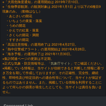
※「大雨危険度通知」の運用開始は 2019年7月10日。
※「生物季節観測」の観測対象は 2021年1月1日 より以下の6種目9
現象のみ。（動物はなし）
・あじさいの開花
・いちょうの黄葉・落葉
・うめの開花
・かえでの紅葉・落葉
・さくらの開花・満開
・すすきの開花
※「高温注意情報」の運用終了は 2021年4月27日。
※「熱中症警戒アラート」の運用開始は 2021年4月28日。
※「海氷予報」の運用終了は 2021年11月30日。
※集計関連ページの更新は不定期。
※正式な気象・防災情報等は、「
気象庁サイト
」でご確認ください。
※掲載している情報は、当サイトが信頼できると判断した情報に基づ
き万全を期して作成しておりますが、その正確性、完全性、継続
性、即時性及び特定目的への適合性等について、当サイトが保証す
るものではありません。また、掲載している情報を利用することに
よって何らかの損害が発生したとしても、当サイトは責任を負いま
せん。
Sponsored Link