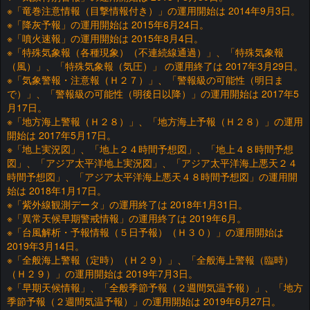
※「竜巻注意情報（目撃情報付き）」の運用開始は 2014年9月3日。
※「降灰予報」の運用開始は 2015年6月24日。
※「噴火速報」の運用開始は 2015年8月4日。
※「特殊気象報（各種現象）（不連続線通過）」、「特殊気象報
（風）」、「特殊気象報（気圧）」 の運用終了は 2017年3月29日。
※「気象警報・注意報（Ｈ２７）」、「警報級の可能性（明日ま
で）」、「警報級の可能性（明後日以降）」の運用開始は 2017年5
月17日。
※「地方海上警報（Ｈ２８）」、「地方海上予報（Ｈ２８）」の運用
開始は 2017年5月17日。
※「地上実況図」、「地上２４時間予想図」、「地上４８時間予想
図」、「アジア太平洋地上実況図」、「アジア太平洋海上悪天２４
時間予想図」、「アジア太平洋海上悪天４８時間予想図」の運用開
始は 2018年1月17日。
※「紫外線観測データ」の運用終了は 2018年1月31日。
※「異常天候早期警戒情報」の運用終了は 2019年6月。
※「台風解析・予報情報（５日予報）（Ｈ３０）」の運用開始は
2019年3月14日。
※「全般海上警報（定時）（Ｈ２９）」、「全般海上警報（臨時）
（Ｈ２９）」の運用開始は 2019年7月3日。
※「早期天候情報」、「全般季節予報（２週間気温予報）」、「地方
季節予報（２週間気温予報）」の運用開始は 2019年6月27日。