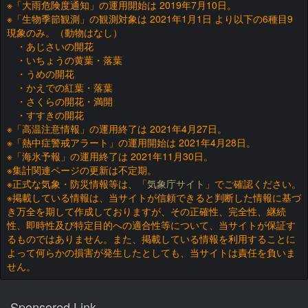
※「大雨危険度通知」の運用開始は 2019年7月10日。
※「生物季節観測」の観測対象は 2021年1月1日 より以下の6種目9
現象のみ。（動物はなし）
・あじさいの開花
・いちょうの黄葉・落葉
・うめの開花
・かえでの紅葉・落葉
・さくらの開花・満開
・すすきの開花
※「高温注意情報」の運用終了は 2021年4月27日。
※「熱中症警戒アラート」の運用開始は 2021年4月28日。
※「海氷予報」の運用終了は 2021年11月30日。
※集計関連ページの更新は不定期。
※正式な気象・防災情報等は、「
気象庁サイト
」でご確認ください。
※掲載している情報は、当サイトが信頼できると判断した情報に基づ
き万全を期して作成しておりますが、その正確性、完全性、継続
性、即時性及び特定目的への適合性等について、当サイトが保証す
るものではありません。また、掲載している情報を利用することに
よって何らかの損害が発生したとしても、当サイトは責任を負いま
せん。
Sponsored Link