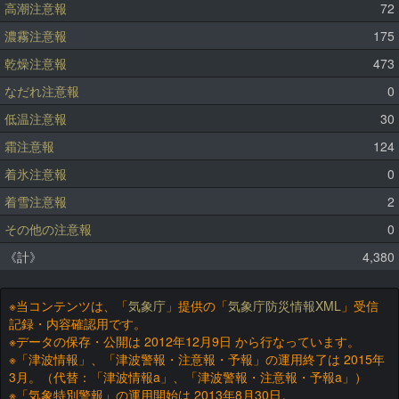
高潮注意報
72
濃霧注意報
175
乾燥注意報
473
なだれ注意報
0
低温注意報
30
霜注意報
124
着氷注意報
0
着雪注意報
2
その他の注意報
0
《計》
4,380
※当コンテンツは、「
気象庁
」提供の「
気象庁防災情報XML
」受信
記録・内容確認用です。
※データの保存・公開は 2012年12月9日 から行なっています。
※「津波情報」、「津波警報・注意報・予報」の運用終了は 2015年
3月。（代替：「津波情報a」、「津波警報・注意報・予報a」）
※「気象特別警報」の運用開始は 2013年8月30日。