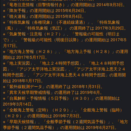
※「竜巻注意情報（目撃情報付き）」の運用開始は 2014年9月3日。
※「降灰予報」の運用開始は 2015年6月24日。
※「噴火速報」の運用開始は 2015年8月4日。
※「特殊気象報（各種現象）（不連続線通過）」、「特殊気象報
（風）」、「特殊気象報（気圧）」 の運用終了は 2017年3月29日。
※「気象警報・注意報（Ｈ２７）」、「警報級の可能性（明日ま
で）」、「警報級の可能性（明後日以降）」の運用開始は 2017年5
月17日。
※「地方海上警報（Ｈ２８）」、「地方海上予報（Ｈ２８）」の運用
開始は 2017年5月17日。
※「地上実況図」、「地上２４時間予想図」、「地上４８時間予想
図」、「アジア太平洋地上実況図」、「アジア太平洋海上悪天２４
時間予想図」、「アジア太平洋海上悪天４８時間予想図」の運用開
始は 2018年1月17日。
※「紫外線観測データ」の運用終了は 2018年1月31日。
※「異常天候早期警戒情報」の運用終了は 2019年6月。
※「台風解析・予報情報（５日予報）（Ｈ３０）」の運用開始は
2019年3月14日。
※「全般海上警報（定時）（Ｈ２９）」、「全般海上警報（臨時）
（Ｈ２９）」の運用開始は 2019年7月3日。
※「早期天候情報」、「全般季節予報（２週間気温予報）」、「地方
季節予報（２週間気温予報）」の運用開始は 2019年6月27日。