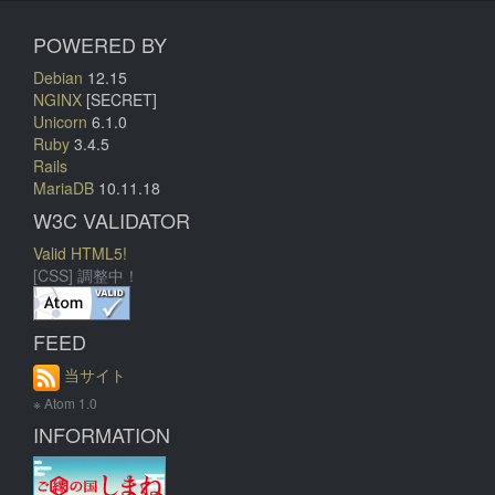
POWERED BY
Debian
12.15
NGINX
[SECRET]
Unicorn
6.1.0
Ruby
3.4.5
Rails
MariaDB
10.11.18
W3C VALIDATOR
Valid HTML5!
[CSS] 調整中！
FEED
当サイト
※ Atom 1.0
INFORMATION