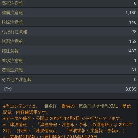
高潮注意報
0
濃霧注意報
1,130
乾燥注意報
146
なだれ注意報
28
低温注意報
159
霜注意報
487
着氷注意報
1
着雪注意報
61
その他の注意報
0
《計》
3,839
※当コンテンツは、「
気象庁
」提供の「
気象庁防災情報XML
」受信
記録・内容確認用です。
※データの保存・公開は 2012年12月9日 から行なっています。
※「津波情報」、「津波警報・注意報・予報」の運用終了は 2015年
3月。（代替：「津波情報a」、「津波警報・注意報・予報a」）
※「気象特別警報」の運用開始は 2013年8月30日。