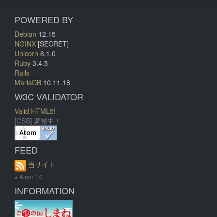
POWERED BY
Debian
12.15
NGINX
[SECRET]
Unicorn
6.1.0
Ruby
3.4.5
Rails
MariaDB
10.11.18
W3C VALIDATOR
Valid HTML5!
[CSS] 調整中！
FEED
当サイト
※ Atom 1.0
INFORMATION