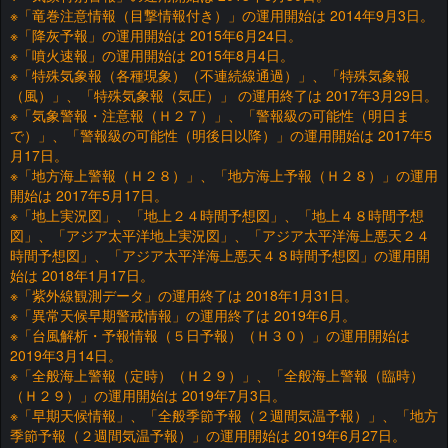
※「竜巻注意情報（目撃情報付き）」の運用開始は 2014年9月3日。
※「降灰予報」の運用開始は 2015年6月24日。
※「噴火速報」の運用開始は 2015年8月4日。
※「特殊気象報（各種現象）（不連続線通過）」、「特殊気象報
（風）」、「特殊気象報（気圧）」 の運用終了は 2017年3月29日。
※「気象警報・注意報（Ｈ２７）」、「警報級の可能性（明日ま
で）」、「警報級の可能性（明後日以降）」の運用開始は 2017年5
月17日。
※「地方海上警報（Ｈ２８）」、「地方海上予報（Ｈ２８）」の運用
開始は 2017年5月17日。
※「地上実況図」、「地上２４時間予想図」、「地上４８時間予想
図」、「アジア太平洋地上実況図」、「アジア太平洋海上悪天２４
時間予想図」、「アジア太平洋海上悪天４８時間予想図」の運用開
始は 2018年1月17日。
※「紫外線観測データ」の運用終了は 2018年1月31日。
※「異常天候早期警戒情報」の運用終了は 2019年6月。
※「台風解析・予報情報（５日予報）（Ｈ３０）」の運用開始は
2019年3月14日。
※「全般海上警報（定時）（Ｈ２９）」、「全般海上警報（臨時）
（Ｈ２９）」の運用開始は 2019年7月3日。
※「早期天候情報」、「全般季節予報（２週間気温予報）」、「地方
季節予報（２週間気温予報）」の運用開始は 2019年6月27日。