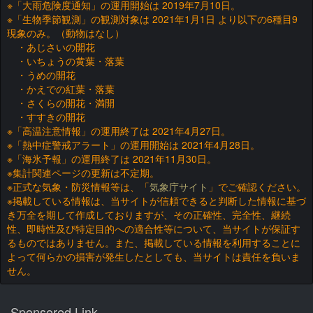
※「大雨危険度通知」の運用開始は 2019年7月10日。
※「生物季節観測」の観測対象は 2021年1月1日 より以下の6種目9
現象のみ。（動物はなし）
・あじさいの開花
・いちょうの黄葉・落葉
・うめの開花
・かえでの紅葉・落葉
・さくらの開花・満開
・すすきの開花
※「高温注意情報」の運用終了は 2021年4月27日。
※「熱中症警戒アラート」の運用開始は 2021年4月28日。
※「海氷予報」の運用終了は 2021年11月30日。
※集計関連ページの更新は不定期。
※正式な気象・防災情報等は、「
気象庁サイト
」でご確認ください。
※掲載している情報は、当サイトが信頼できると判断した情報に基づ
き万全を期して作成しておりますが、その正確性、完全性、継続
性、即時性及び特定目的への適合性等について、当サイトが保証す
るものではありません。また、掲載している情報を利用することに
よって何らかの損害が発生したとしても、当サイトは責任を負いま
せん。
Sponsored Link