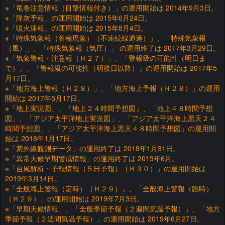
※「竜巻注意情報（目撃情報付き）」の運用開始は 2014年9月3日。
※「降灰予報」の運用開始は 2015年6月24日。
※「噴火速報」の運用開始は 2015年8月4日。
※「特殊気象報（各種現象）（不連続線通過）」、「特殊気象報
（風）」、「特殊気象報（気圧）」 の運用終了は 2017年3月29日。
※「気象警報・注意報（Ｈ２７）」、「警報級の可能性（明日ま
で）」、「警報級の可能性（明後日以降）」の運用開始は 2017年5
月17日。
※「地方海上警報（Ｈ２８）」、「地方海上予報（Ｈ２８）」の運用
開始は 2017年5月17日。
※「地上実況図」、「地上２４時間予想図」、「地上４８時間予想
図」、「アジア太平洋地上実況図」、「アジア太平洋海上悪天２４
時間予想図」、「アジア太平洋海上悪天４８時間予想図」の運用開
始は 2018年1月17日。
※「紫外線観測データ」の運用終了は 2018年1月31日。
※「異常天候早期警戒情報」の運用終了は 2019年6月。
※「台風解析・予報情報（５日予報）（Ｈ３０）」の運用開始は
2019年3月14日。
※「全般海上警報（定時）（Ｈ２９）」、「全般海上警報（臨時）
（Ｈ２９）」の運用開始は 2019年7月3日。
※「早期天候情報」、「全般季節予報（２週間気温予報）」、「地方
季節予報（２週間気温予報）」の運用開始は 2019年6月27日。