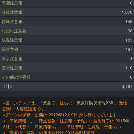
高潮注意報
0
濃霧注意報
1,076
乾燥注意報
146
なだれ注意報
66
低温注意報
159
霜注意報
487
着氷注意報
1
着雪注意報
116
その他の注意報
0
《計》
3,767
※当コンテンツは、「
気象庁
」提供の「
気象庁防災情報XML
」受信
記録・内容確認用です。
※データの保存・公開は 2012年12月9日 から行なっています。
※「津波情報」、「津波警報・注意報・予報」の運用終了は 2015年
3月。（代替：「津波情報a」、「津波警報・注意報・予報a」）
※「気象特別警報」の運用開始は 2013年8月30日。