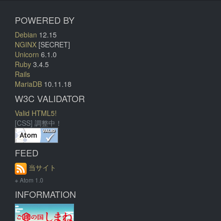
POWERED BY
Debian
12.15
NGINX
[SECRET]
Unicorn
6.1.0
Ruby
3.4.5
Rails
MariaDB
10.11.18
W3C VALIDATOR
Valid HTML5!
[CSS] 調整中！
FEED
当サイト
※ Atom 1.0
INFORMATION