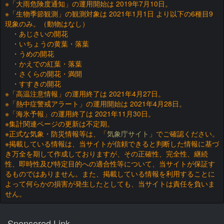
※「大雨危険度通知」の運用開始は 2019年7月10日。
※「生物季節観測」の観測対象は 2021年1月1日 より以下の6種目9
現象のみ。（動物はなし）
・あじさいの開花
・いちょうの黄葉・落葉
・うめの開花
・かえでの紅葉・落葉
・さくらの開花・満開
・すすきの開花
※「高温注意情報」の運用終了は 2021年4月27日。
※「熱中症警戒アラート」の運用開始は 2021年4月28日。
※「海氷予報」の運用終了は 2021年11月30日。
※集計関連ページの更新は不定期。
※正式な気象・防災情報等は、「
気象庁サイト
」でご確認ください。
※掲載している情報は、当サイトが信頼できると判断した情報に基づ
き万全を期して作成しておりますが、その正確性、完全性、継続
性、即時性及び特定目的への適合性等について、当サイトが保証す
るものではありません。また、掲載している情報を利用することに
よって何らかの損害が発生したとしても、当サイトは責任を負いま
せん。
Sponsored Link