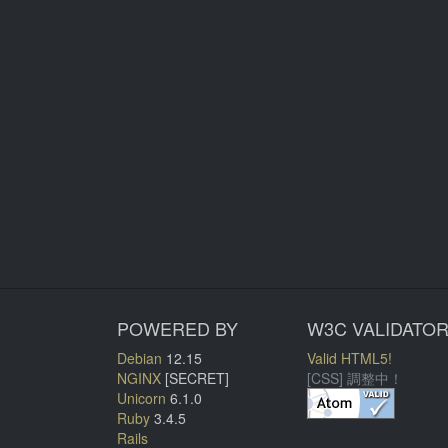
POWERED BY
W3C VALIDATO
Debian
12.15
Valid HTML5!
NGINX
[SECRET]
[CSS] 調整中！
Unicorn
6.1.0
Ruby
3.4.5
Rails