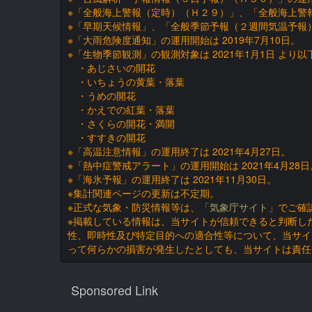
※「全般海上警報（定時）（Ｈ２９）」、「全般海上警報
※「早期天候情報」、「全般季節予報（２週間気温予報）
※「大雨危険度通知」の運用開始は 2019年7月10日。
※「生物季節観測」の観測対象は 2021年1月1日 より
・あじさいの開花
・いちょうの黄葉・落葉
・うめの開花
・かえでの紅葉・落葉
・さくらの開花・満開
・すすきの開花
※「高温注意情報」の運用終了は 2021年4月27日。
※「熱中症警戒アラート」の運用開始は 2021年4月28日
※「海氷予報」の運用終了は 2021年11月30日。
※集計関連ページの更新は不定期。
※正式な気象・防災情報等は、「
気象庁サイト
」でご確
※掲載している情報は、当サイトが信頼できると判断し
性、即時性及び特定目的への適合性等について、当サイ
って何らかの損害が発生したとしても、当サイトは責任
Sponsored Link