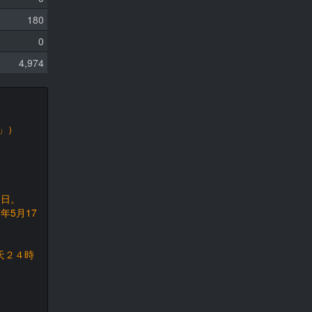
180
0
4,974
」）
9日。
年5月17
天２４時