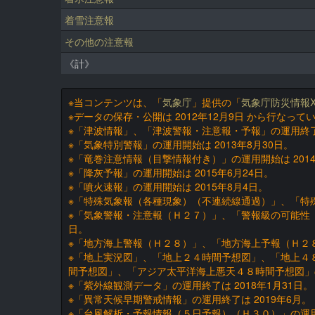
着雪注意報
その他の注意報
《計》
※当コンテンツは、「
気象庁
」提供の「
気象庁防災情報X
※データの保存・公開は 2012年12月9日 から行なって
※「津波情報」、「津波警報・注意報・予報」の運用終了
※「気象特別警報」の運用開始は 2013年8月30日。
※「竜巻注意情報（目撃情報付き）」の運用開始は 2014
※「降灰予報」の運用開始は 2015年6月24日。
※「噴火速報」の運用開始は 2015年8月4日。
※「特殊気象報（各種現象）（不連続線通過）」、「特殊気
※「気象警報・注意報（Ｈ２７）」、「警報級の可能性（
日。
※「地方海上警報（Ｈ２８）」、「地方海上予報（Ｈ２８）
※「地上実況図」、「地上２４時間予想図」、「地上４
間予想図」、「アジア太平洋海上悪天４８時間予想図」の運
※「紫外線観測データ」の運用終了は 2018年1月31日。
※「異常天候早期警戒情報」の運用終了は 2019年6月。
※「台風解析・予報情報（５日予報）（Ｈ３０）」の運用開