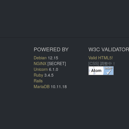
POWERED BY
W3C VALIDATO
Debian
12.15
Valid HTML5!
NGINX
[SECRET]
[CSS] 調整中！
Unicorn
6.1.0
Ruby
3.4.5
Rails
MariaDB
10.11.18