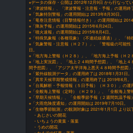
※データの保存・公開は 2012年12月9日 から行なって
※「津波情報」、「津波警報・注意報・予報」の運用終了
※「気象特別警報」の運用開始は 2013年8月30日。
※「竜巻注意情報（目撃情報付き）」の運用開始は 2014
※「降灰予報」の運用開始は 2015年6月24日。
※「噴火速報」の運用開始は 2015年8月4日。
※「特殊気象報（各種現象）（不連続線通過）」、「特殊気
※「気象警報・注意報（Ｈ２７）」、「警報級の可能性（
日。
※「地方海上警報（Ｈ２８）」、「地方海上予報（Ｈ２８）
※「地上実況図」、「地上２４時間予想図」、「地上４
間予想図」、「アジア太平洋海上悪天４８時間予想図」の運
※「紫外線観測データ」の運用終了は 2018年1月31日。
※「異常天候早期警戒情報」の運用終了は 2019年6月。
※「台風解析・予報情報（５日予報）（Ｈ３０）」の運用開
※「全般海上警報（定時）（Ｈ２９）」、「全般海上警報
※「早期天候情報」、「全般季節予報（２週間気温予報）
※「大雨危険度通知」の運用開始は 2019年7月10日。
※「生物季節観測」の観測対象は 2021年1月1日 より
・あじさいの開花
・いちょうの黄葉・落葉
・うめの開花
・かえでの紅葉・落葉