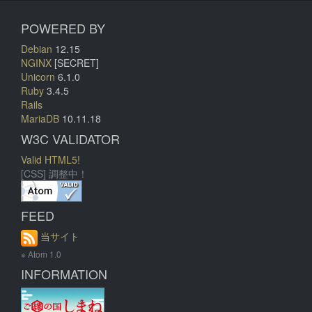
POWERED BY
Debian
12.15
NGINX
[SECRET]
Unicorn
6.1.0
Ruby
3.4.5
Rails
MariaDB
10.11.18
W3C VALIDATOR
Valid HTML5!
[CSS] 調整中！
FEED
当サイト
※ Atom 1.0
INFORMATION