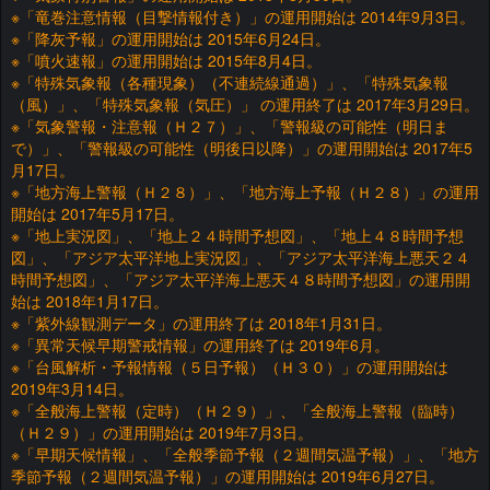
※「竜巻注意情報（目撃情報付き）」の運用開始は 2014年9月3日。
※「降灰予報」の運用開始は 2015年6月24日。
※「噴火速報」の運用開始は 2015年8月4日。
※「特殊気象報（各種現象）（不連続線通過）」、「特殊気象報
（風）」、「特殊気象報（気圧）」 の運用終了は 2017年3月29日。
※「気象警報・注意報（Ｈ２７）」、「警報級の可能性（明日ま
で）」、「警報級の可能性（明後日以降）」の運用開始は 2017年5
月17日。
※「地方海上警報（Ｈ２８）」、「地方海上予報（Ｈ２８）」の運用
開始は 2017年5月17日。
※「地上実況図」、「地上２４時間予想図」、「地上４８時間予想
図」、「アジア太平洋地上実況図」、「アジア太平洋海上悪天２４
時間予想図」、「アジア太平洋海上悪天４８時間予想図」の運用開
始は 2018年1月17日。
※「紫外線観測データ」の運用終了は 2018年1月31日。
※「異常天候早期警戒情報」の運用終了は 2019年6月。
※「台風解析・予報情報（５日予報）（Ｈ３０）」の運用開始は
2019年3月14日。
※「全般海上警報（定時）（Ｈ２９）」、「全般海上警報（臨時）
（Ｈ２９）」の運用開始は 2019年7月3日。
※「早期天候情報」、「全般季節予報（２週間気温予報）」、「地方
季節予報（２週間気温予報）」の運用開始は 2019年6月27日。