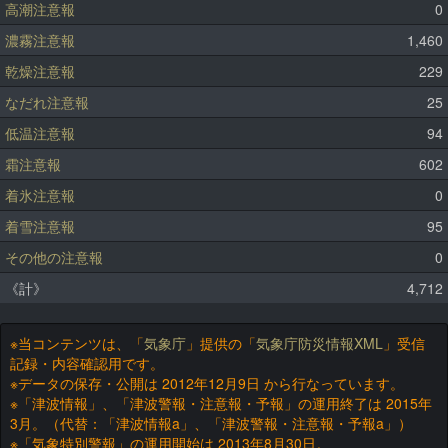
高潮注意報
0
濃霧注意報
1,460
乾燥注意報
229
なだれ注意報
25
低温注意報
94
霜注意報
602
着氷注意報
0
着雪注意報
95
その他の注意報
0
《計》
4,712
※当コンテンツは、「
気象庁
」提供の「
気象庁防災情報XML
」受信
記録・内容確認用です。
※データの保存・公開は 2012年12月9日 から行なっています。
※「津波情報」、「津波警報・注意報・予報」の運用終了は 2015年
3月。（代替：「津波情報a」、「津波警報・注意報・予報a」）
※「気象特別警報」の運用開始は 2013年8月30日。