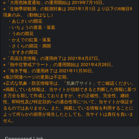
※「大雨危険度通知」の運用開始は 2019年7月10日。
※「生物季節観測」の観測対象は 2021年1月1日 より以下の6種目9
現象のみ。（動物はなし）
・あじさいの開花
・いちょうの黄葉・落葉
・うめの開花
・かえでの紅葉・落葉
・さくらの開花・満開
・すすきの開花
※「高温注意情報」の運用終了は 2021年4月27日。
※「熱中症警戒アラート」の運用開始は 2021年4月28日。
※「海氷予報」の運用終了は 2021年11月30日。
※集計関連ページの更新は不定期。
※正式な気象・防災情報等は、「
気象庁サイト
」でご確認ください。
※掲載している情報は、当サイトが信頼できると判断した情報に基づ
き万全を期して作成しておりますが、その正確性、完全性、継続
性、即時性及び特定目的への適合性等について、当サイトが保証す
るものではありません。また、掲載している情報を利用することに
よって何らかの損害が発生したとしても、当サイトは責任を負いま
せん。
Sponsored Link