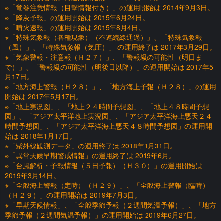
※「竜巻注意情報（目撃情報付き）」の運用開始は 2014年9月3日。
※「降灰予報」の運用開始は 2015年6月24日。
※「噴火速報」の運用開始は 2015年8月4日。
※「特殊気象報（各種現象）（不連続線通過）」、「特殊気象報
（風）」、「特殊気象報（気圧）」 の運用終了は 2017年3月29日。
※「気象警報・注意報（Ｈ２７）」、「警報級の可能性（明日ま
で）」、「警報級の可能性（明後日以降）」の運用開始は 2017年5
月17日。
※「地方海上警報（Ｈ２８）」、「地方海上予報（Ｈ２８）」の運用
開始は 2017年5月17日。
※「地上実況図」、「地上２４時間予想図」、「地上４８時間予想
図」、「アジア太平洋地上実況図」、「アジア太平洋海上悪天２４
時間予想図」、「アジア太平洋海上悪天４８時間予想図」の運用開
始は 2018年1月17日。
※「紫外線観測データ」の運用終了は 2018年1月31日。
※「異常天候早期警戒情報」の運用終了は 2019年6月。
※「台風解析・予報情報（５日予報）（Ｈ３０）」の運用開始は
2019年3月14日。
※「全般海上警報（定時）（Ｈ２９）」、「全般海上警報（臨時）
（Ｈ２９）」の運用開始は 2019年7月3日。
※「早期天候情報」、「全般季節予報（２週間気温予報）」、「地方
季節予報（２週間気温予報）」の運用開始は 2019年6月27日。