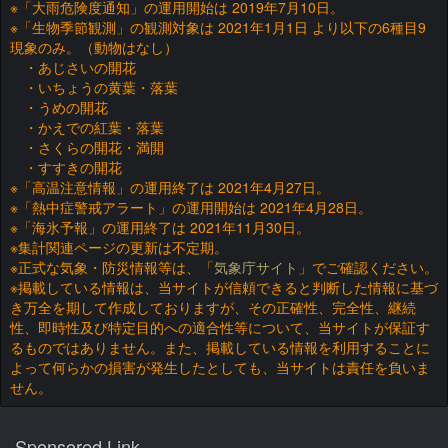
※「大雨危険度通知」の運用開始は 2019年7月10日。
※「生物季節観測」の観測対象は 2021年1月1日 より以下の6種目9
現象のみ。（動物はなし）
・あじさいの開花
・いちょうの黄葉・落葉
・うめの開花
・かえでの紅葉・落葉
・さくらの開花・満開
・すすきの開花
※「高温注意情報」の運用終了は 2021年4月27日。
※「熱中症警戒アラート」の運用開始は 2021年4月28日。
※「海氷予報」の運用終了は 2021年11月30日。
※集計関連ページの更新は不定期。
※正式な気象・防災情報等は、「
気象庁サイト
」でご確認ください。
※掲載している情報は、当サイトが信頼できると判断した情報に基づ
き万全を期して作成しておりますが、その正確性、完全性、継続
性、即時性及び特定目的への適合性等について、当サイトが保証す
るものではありません。また、掲載している情報を利用することに
よって何らかの損害が発生したとしても、当サイトは責任を負いま
せん。
Sponsored Link