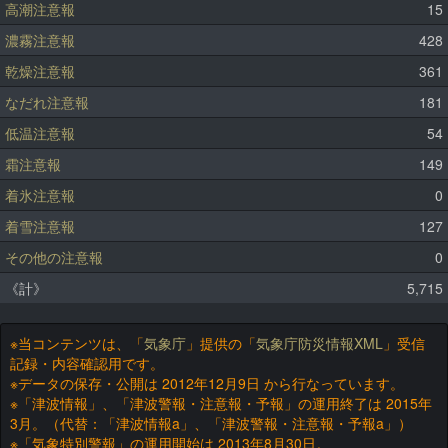
高潮注意報
15
濃霧注意報
428
乾燥注意報
361
なだれ注意報
181
低温注意報
54
霜注意報
149
着氷注意報
0
着雪注意報
127
その他の注意報
0
《計》
5,715
※当コンテンツは、「
気象庁
」提供の「
気象庁防災情報XML
」受信
記録・内容確認用です。
※データの保存・公開は 2012年12月9日 から行なっています。
※「津波情報」、「津波警報・注意報・予報」の運用終了は 2015年
3月。（代替：「津波情報a」、「津波警報・注意報・予報a」）
※「気象特別警報」の運用開始は 2013年8月30日。