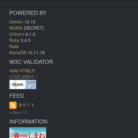
POWERED BY
Debian
12.15
NGINX
[SECRET]
Unicorn
6.1.0
Ruby
3.4.5
Rails
MariaDB
10.11.18
W3C VALIDATOR
Valid HTML5!
[CSS] 調整中！
FEED
当サイト
※ Atom 1.0
INFORMATION