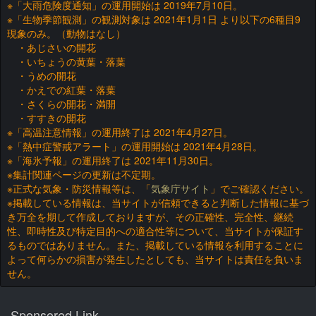
※「大雨危険度通知」の運用開始は 2019年7月10日。
※「生物季節観測」の観測対象は 2021年1月1日 より以下の6種目9
現象のみ。（動物はなし）
・あじさいの開花
・いちょうの黄葉・落葉
・うめの開花
・かえでの紅葉・落葉
・さくらの開花・満開
・すすきの開花
※「高温注意情報」の運用終了は 2021年4月27日。
※「熱中症警戒アラート」の運用開始は 2021年4月28日。
※「海氷予報」の運用終了は 2021年11月30日。
※集計関連ページの更新は不定期。
※正式な気象・防災情報等は、「
気象庁サイト
」でご確認ください。
※掲載している情報は、当サイトが信頼できると判断した情報に基づ
き万全を期して作成しておりますが、その正確性、完全性、継続
性、即時性及び特定目的への適合性等について、当サイトが保証す
るものではありません。また、掲載している情報を利用することに
よって何らかの損害が発生したとしても、当サイトは責任を負いま
せん。
Sponsored Link