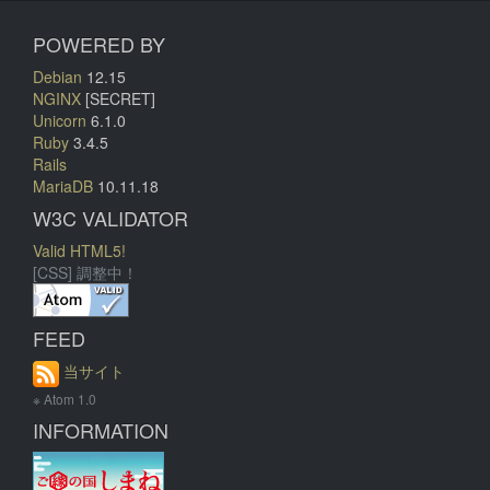
POWERED BY
Debian
12.15
NGINX
[SECRET]
Unicorn
6.1.0
Ruby
3.4.5
Rails
MariaDB
10.11.18
W3C VALIDATOR
Valid HTML5!
[CSS] 調整中！
FEED
当サイト
※ Atom 1.0
INFORMATION