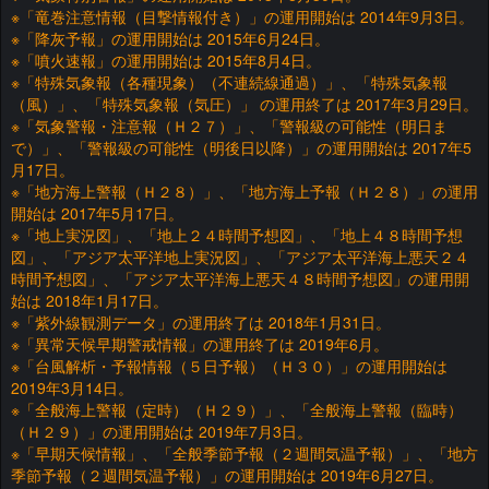
※「竜巻注意情報（目撃情報付き）」の運用開始は 2014年9月3日。
※「降灰予報」の運用開始は 2015年6月24日。
※「噴火速報」の運用開始は 2015年8月4日。
※「特殊気象報（各種現象）（不連続線通過）」、「特殊気象報
（風）」、「特殊気象報（気圧）」 の運用終了は 2017年3月29日。
※「気象警報・注意報（Ｈ２７）」、「警報級の可能性（明日ま
で）」、「警報級の可能性（明後日以降）」の運用開始は 2017年5
月17日。
※「地方海上警報（Ｈ２８）」、「地方海上予報（Ｈ２８）」の運用
開始は 2017年5月17日。
※「地上実況図」、「地上２４時間予想図」、「地上４８時間予想
図」、「アジア太平洋地上実況図」、「アジア太平洋海上悪天２４
時間予想図」、「アジア太平洋海上悪天４８時間予想図」の運用開
始は 2018年1月17日。
※「紫外線観測データ」の運用終了は 2018年1月31日。
※「異常天候早期警戒情報」の運用終了は 2019年6月。
※「台風解析・予報情報（５日予報）（Ｈ３０）」の運用開始は
2019年3月14日。
※「全般海上警報（定時）（Ｈ２９）」、「全般海上警報（臨時）
（Ｈ２９）」の運用開始は 2019年7月3日。
※「早期天候情報」、「全般季節予報（２週間気温予報）」、「地方
季節予報（２週間気温予報）」の運用開始は 2019年6月27日。