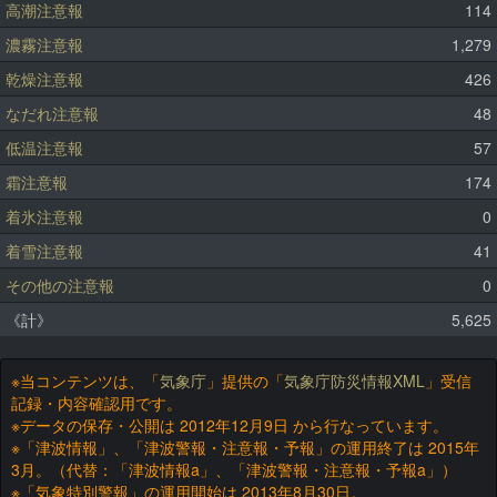
高潮注意報
114
濃霧注意報
1,279
乾燥注意報
426
なだれ注意報
48
低温注意報
57
霜注意報
174
着氷注意報
0
着雪注意報
41
その他の注意報
0
《計》
5,625
※当コンテンツは、「
気象庁
」提供の「
気象庁防災情報XML
」受信
記録・内容確認用です。
※データの保存・公開は 2012年12月9日 から行なっています。
※「津波情報」、「津波警報・注意報・予報」の運用終了は 2015年
3月。（代替：「津波情報a」、「津波警報・注意報・予報a」）
※「気象特別警報」の運用開始は 2013年8月30日。