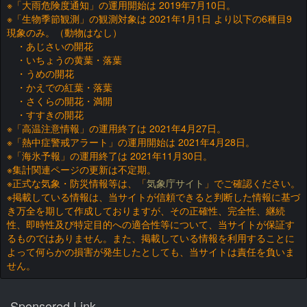
※「大雨危険度通知」の運用開始は 2019年7月10日。
※「生物季節観測」の観測対象は 2021年1月1日 より以下の6種目9
現象のみ。（動物はなし）
・あじさいの開花
・いちょうの黄葉・落葉
・うめの開花
・かえでの紅葉・落葉
・さくらの開花・満開
・すすきの開花
※「高温注意情報」の運用終了は 2021年4月27日。
※「熱中症警戒アラート」の運用開始は 2021年4月28日。
※「海氷予報」の運用終了は 2021年11月30日。
※集計関連ページの更新は不定期。
※正式な気象・防災情報等は、「
気象庁サイト
」でご確認ください。
※掲載している情報は、当サイトが信頼できると判断した情報に基づ
き万全を期して作成しておりますが、その正確性、完全性、継続
性、即時性及び特定目的への適合性等について、当サイトが保証す
るものではありません。また、掲載している情報を利用することに
よって何らかの損害が発生したとしても、当サイトは責任を負いま
せん。
Sponsored Link