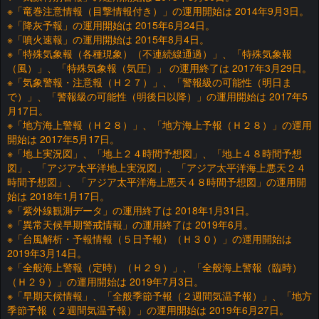
※「竜巻注意情報（目撃情報付き）」の運用開始は 2014年9月3日。
※「降灰予報」の運用開始は 2015年6月24日。
※「噴火速報」の運用開始は 2015年8月4日。
※「特殊気象報（各種現象）（不連続線通過）」、「特殊気象報
（風）」、「特殊気象報（気圧）」 の運用終了は 2017年3月29日。
※「気象警報・注意報（Ｈ２７）」、「警報級の可能性（明日ま
で）」、「警報級の可能性（明後日以降）」の運用開始は 2017年5
月17日。
※「地方海上警報（Ｈ２８）」、「地方海上予報（Ｈ２８）」の運用
開始は 2017年5月17日。
※「地上実況図」、「地上２４時間予想図」、「地上４８時間予想
図」、「アジア太平洋地上実況図」、「アジア太平洋海上悪天２４
時間予想図」、「アジア太平洋海上悪天４８時間予想図」の運用開
始は 2018年1月17日。
※「紫外線観測データ」の運用終了は 2018年1月31日。
※「異常天候早期警戒情報」の運用終了は 2019年6月。
※「台風解析・予報情報（５日予報）（Ｈ３０）」の運用開始は
2019年3月14日。
※「全般海上警報（定時）（Ｈ２９）」、「全般海上警報（臨時）
（Ｈ２９）」の運用開始は 2019年7月3日。
※「早期天候情報」、「全般季節予報（２週間気温予報）」、「地方
季節予報（２週間気温予報）」の運用開始は 2019年6月27日。