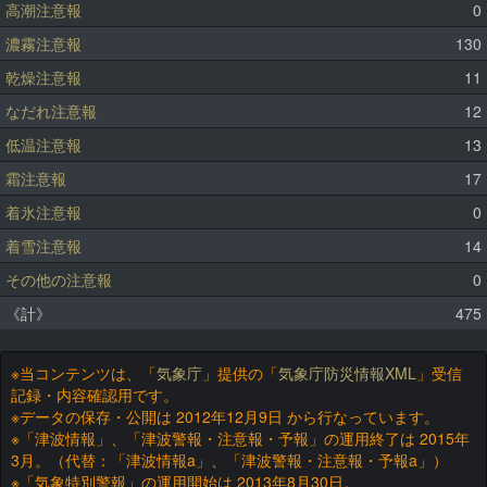
高潮注意報
0
濃霧注意報
130
乾燥注意報
11
なだれ注意報
12
低温注意報
13
霜注意報
17
着氷注意報
0
着雪注意報
14
その他の注意報
0
《計》
475
※当コンテンツは、「
気象庁
」提供の「
気象庁防災情報XML
」受信
記録・内容確認用です。
※データの保存・公開は 2012年12月9日 から行なっています。
※「津波情報」、「津波警報・注意報・予報」の運用終了は 2015年
3月。（代替：「津波情報a」、「津波警報・注意報・予報a」）
※「気象特別警報」の運用開始は 2013年8月30日。