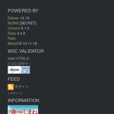
POWERED BY
Debian
12.15
NGINX
[SECRET]
Unicorn
6.1.0
Ruby
3.4.5
Rails
MariaDB
10.11.18
W3C VALIDATOR
Valid HTML5!
[CSS] 調整中！
FEED
当サイト
※ Atom 1.0
INFORMATION