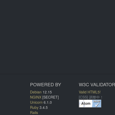
POWERED BY
W3C VALIDATO
Debian
12.15
Valid HTML5!
NGINX
[SECRET]
[CSS] 調整中！
Unicorn
6.1.0
Ruby
3.4.5
Rails