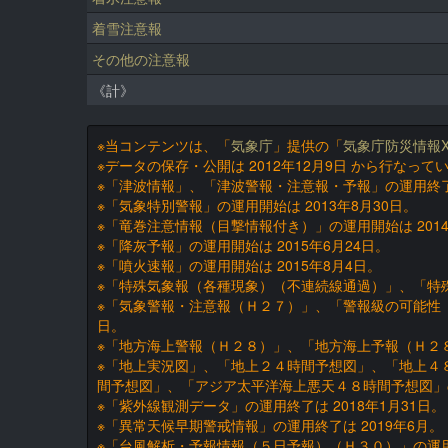
着雪注意報
その他の注意報
《計》
※当コンテンツは、「
気象庁
」提供の「
気象庁防災情報X
※データの保存・公開は 2012年12月9日 から行なって
※「津波情報」、「津波警報・注意報・予報」の運用終了
※「気象特別警報」の運用開始は 2013年8月30日。
※「竜巻注意情報（目撃情報付き）」の運用開始は 2014
※「降灰予報」の運用開始は 2015年6月24日。
※「噴火速報」の運用開始は 2015年8月4日。
※「特殊気象報（各種現象）（不連続線通過）」、「特殊気
※「気象警報・注意報（Ｈ２７）」、「警報級の可能性（
日。
※「地方海上警報（Ｈ２８）」、「地方海上予報（Ｈ２８）
※「地上実況図」、「地上２４時間予想図」、「地上４
間予想図」、「アジア太平洋海上悪天４８時間予想図」の運
※「紫外線観測データ」の運用終了は 2018年1月31日。
※「異常天候早期警戒情報」の運用終了は 2019年6月。
※「台風解析・予報情報（５日予報）（Ｈ３０）」の運用開