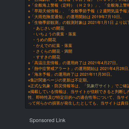
※「全般海上警報（定時）（Ｈ２９）」、「全般海上警報
※「早期天候情報」、「全般季節予報（２週間気温予報）
※「大雨危険度通知」の運用開始は 2019年7月10日。
※「生物季節観測」の観測対象は 2021年1月1日 より
・あじさいの開花
・いちょうの黄葉・落葉
・うめの開花
・かえでの紅葉・落葉
・さくらの開花・満開
・すすきの開花
※「高温注意情報」の運用終了は 2021年4月27日。
※「熱中症警戒アラート」の運用開始は 2021年4月28日
※「海氷予報」の運用終了は 2021年11月30日。
※集計関連ページの更新は不定期。
※正式な気象・防災情報等は、「
気象庁サイト
」でご確
※掲載している情報は、当サイトが信頼できると判断し
性、即時性及び特定目的への適合性等について、当サイ
って何らかの損害が発生したとしても、当サイトは責任
Sponsored Link