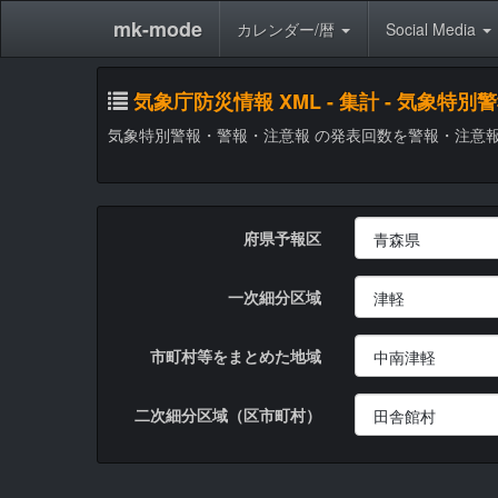
mk-mode
カレンダー/暦
Social Media
気象庁防災情報 XML - 集計 - 気
気象特別警報・警報・注意報 の発表回数を警報・注意
府県予報区
一次細分区域
市町村等をまとめた地域
二次細分区域（区市町村）