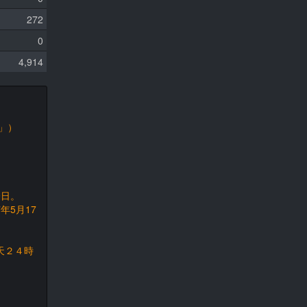
272
0
4,914
」）
9日。
年5月17
天２４時