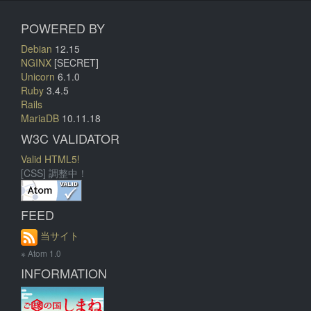
POWERED BY
Debian
12.15
NGINX
[SECRET]
Unicorn
6.1.0
Ruby
3.4.5
Rails
MariaDB
10.11.18
W3C VALIDATOR
Valid HTML5!
[CSS] 調整中！
FEED
当サイト
※ Atom 1.0
INFORMATION