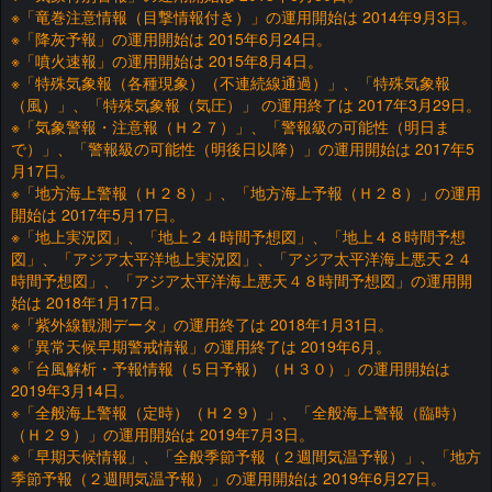
※「竜巻注意情報（目撃情報付き）」の運用開始は 2014年9月3日。
※「降灰予報」の運用開始は 2015年6月24日。
※「噴火速報」の運用開始は 2015年8月4日。
※「特殊気象報（各種現象）（不連続線通過）」、「特殊気象報
（風）」、「特殊気象報（気圧）」 の運用終了は 2017年3月29日。
※「気象警報・注意報（Ｈ２７）」、「警報級の可能性（明日ま
で）」、「警報級の可能性（明後日以降）」の運用開始は 2017年5
月17日。
※「地方海上警報（Ｈ２８）」、「地方海上予報（Ｈ２８）」の運用
開始は 2017年5月17日。
※「地上実況図」、「地上２４時間予想図」、「地上４８時間予想
図」、「アジア太平洋地上実況図」、「アジア太平洋海上悪天２４
時間予想図」、「アジア太平洋海上悪天４８時間予想図」の運用開
始は 2018年1月17日。
※「紫外線観測データ」の運用終了は 2018年1月31日。
※「異常天候早期警戒情報」の運用終了は 2019年6月。
※「台風解析・予報情報（５日予報）（Ｈ３０）」の運用開始は
2019年3月14日。
※「全般海上警報（定時）（Ｈ２９）」、「全般海上警報（臨時）
（Ｈ２９）」の運用開始は 2019年7月3日。
※「早期天候情報」、「全般季節予報（２週間気温予報）」、「地方
季節予報（２週間気温予報）」の運用開始は 2019年6月27日。