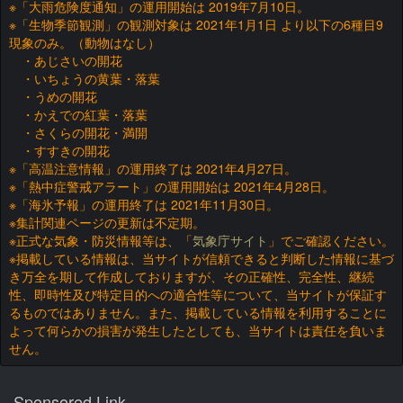
※「大雨危険度通知」の運用開始は 2019年7月10日。
※「生物季節観測」の観測対象は 2021年1月1日 より以下の6種目9
現象のみ。（動物はなし）
・あじさいの開花
・いちょうの黄葉・落葉
・うめの開花
・かえでの紅葉・落葉
・さくらの開花・満開
・すすきの開花
※「高温注意情報」の運用終了は 2021年4月27日。
※「熱中症警戒アラート」の運用開始は 2021年4月28日。
※「海氷予報」の運用終了は 2021年11月30日。
※集計関連ページの更新は不定期。
※正式な気象・防災情報等は、「
気象庁サイト
」でご確認ください。
※掲載している情報は、当サイトが信頼できると判断した情報に基づ
き万全を期して作成しておりますが、その正確性、完全性、継続
性、即時性及び特定目的への適合性等について、当サイトが保証す
るものではありません。また、掲載している情報を利用することに
よって何らかの損害が発生したとしても、当サイトは責任を負いま
せん。
Sponsored Link