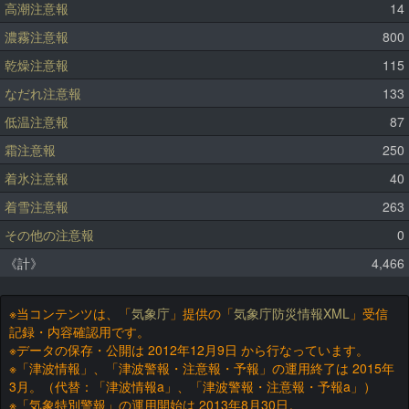
高潮注意報
14
濃霧注意報
800
乾燥注意報
115
なだれ注意報
133
低温注意報
87
霜注意報
250
着氷注意報
40
着雪注意報
263
その他の注意報
0
《計》
4,466
※当コンテンツは、「
気象庁
」提供の「
気象庁防災情報XML
」受信
記録・内容確認用です。
※データの保存・公開は 2012年12月9日 から行なっています。
※「津波情報」、「津波警報・注意報・予報」の運用終了は 2015年
3月。（代替：「津波情報a」、「津波警報・注意報・予報a」）
※「気象特別警報」の運用開始は 2013年8月30日。