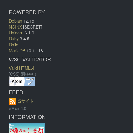
POWERED BY
Debian
12.15
NGINX
[SECRET]
Unicorn
6.1.0
Ruby
3.4.5
Rails
MariaDB
10.11.18
W3C VALIDATOR
Valid HTML5!
[CSS] 調整中！
FEED
当サイト
※ Atom 1.0
INFORMATION