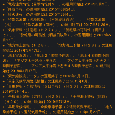
※「竜巻注意情報（目撃情報付き）」の運用開始は 2014年9月3日。
※「降灰予報」の運用開始は 2015年6月24日。
※「噴火速報」の運用開始は 2015年8月4日。
※「特殊気象報（各種現象）（不連続線通過）」、「特殊気象報
（風）」、「特殊気象報（気圧）」 の運用終了は 2017年3月29日。
※「気象警報・注意報（Ｈ２７）」、「警報級の可能性（明日ま
で）」、「警報級の可能性（明後日以降）」の運用開始は 2017年5
月17日。
※「地方海上警報（Ｈ２８）」、「地方海上予報（Ｈ２８）」の運用
開始は 2017年5月17日。
※「地上実況図」、「地上２４時間予想図」、「地上４８時間予想
図」、「アジア太平洋地上実況図」、「アジア太平洋海上悪天２４
時間予想図」、「アジア太平洋海上悪天４８時間予想図」の運用開
始は 2018年1月17日。
※「紫外線観測データ」の運用終了は 2018年1月31日。
※「異常天候早期警戒情報」の運用終了は 2019年6月。
※「台風解析・予報情報（５日予報）（Ｈ３０）」の運用開始は
2019年3月14日。
※「全般海上警報（定時）（Ｈ２９）」、「全般海上警報（臨時）
（Ｈ２９）」の運用開始は 2019年7月3日。
※「早期天候情報」、「全般季節予報（２週間気温予報）」、「地方
季節予報（２週間気温予報）」の運用開始は 2019年6月27日。