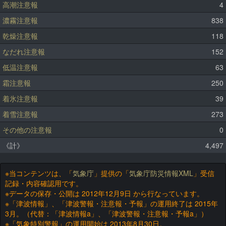
高潮注意報
4
濃霧注意報
838
乾燥注意報
118
なだれ注意報
152
低温注意報
63
霜注意報
250
着氷注意報
39
着雪注意報
273
その他の注意報
0
《計》
4,497
※当コンテンツは、「
気象庁
」提供の「
気象庁防災情報XML
」受信
記録・内容確認用です。
※データの保存・公開は 2012年12月9日 から行なっています。
※「津波情報」、「津波警報・注意報・予報」の運用終了は 2015年
3月。（代替：「津波情報a」、「津波警報・注意報・予報a」）
※「気象特別警報」の運用開始は 2013年8月30日。