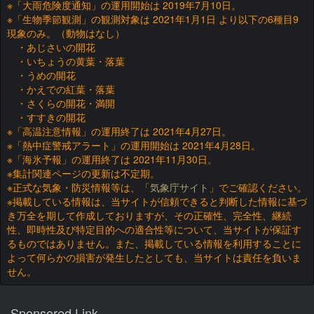
※「大雨危険度通知」の運用開始は 2019年7月10日。
※「生物季節観測」の観測対象は 2021年1月1日 より以下の6種目9
現象のみ。（動物はなし）
・あじさいの開花
・いちょうの黄葉・落葉
・うめの開花
・かえでの紅葉・落葉
・さくらの開花・満開
・すすきの開花
※「高温注意情報」の運用終了は 2021年4月27日。
※「熱中症警戒アラート」の運用開始は 2021年4月28日。
※「海氷予報」の運用終了は 2021年11月30日。
※集計関連ページの更新は不定期。
※正式な気象・防災情報等は、「
気象庁サイト
」でご確認ください。
※掲載している情報は、当サイトが信頼できると判断した情報に基づ
き万全を期して作成しておりますが、その正確性、完全性、継続
性、即時性及び特定目的への適合性等について、当サイトが保証す
るものではありません。また、掲載している情報を利用することに
よって何らかの損害が発生したとしても、当サイトは責任を負いま
せん。
Sponsored Link