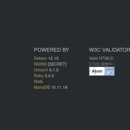
POWERED BY
W3C VALIDATO
Debian
12.15
Valid HTML5!
NGINX
[SECRET]
[CSS] 調整中！
Unicorn
6.1.0
Ruby
3.4.5
Rails
MariaDB
10.11.18