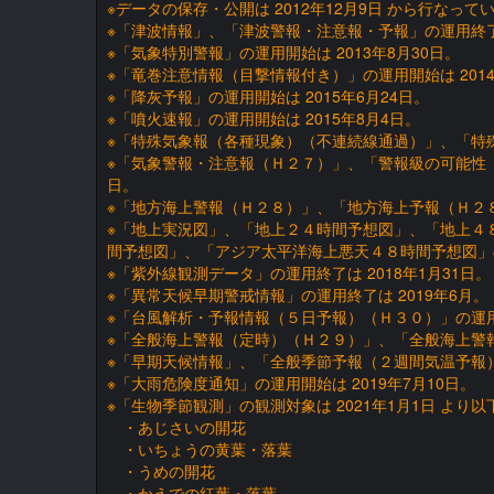
※データの保存・公開は 2012年12月9日 から行なって
※「津波情報」、「津波警報・注意報・予報」の運用終了
※「気象特別警報」の運用開始は 2013年8月30日。
※「竜巻注意情報（目撃情報付き）」の運用開始は 2014
※「降灰予報」の運用開始は 2015年6月24日。
※「噴火速報」の運用開始は 2015年8月4日。
※「特殊気象報（各種現象）（不連続線通過）」、「特殊気
※「気象警報・注意報（Ｈ２７）」、「警報級の可能性（
日。
※「地方海上警報（Ｈ２８）」、「地方海上予報（Ｈ２８）
※「地上実況図」、「地上２４時間予想図」、「地上４
間予想図」、「アジア太平洋海上悪天４８時間予想図」の運
※「紫外線観測データ」の運用終了は 2018年1月31日。
※「異常天候早期警戒情報」の運用終了は 2019年6月。
※「台風解析・予報情報（５日予報）（Ｈ３０）」の運用開
※「全般海上警報（定時）（Ｈ２９）」、「全般海上警報
※「早期天候情報」、「全般季節予報（２週間気温予報）
※「大雨危険度通知」の運用開始は 2019年7月10日。
※「生物季節観測」の観測対象は 2021年1月1日 より
・あじさいの開花
・いちょうの黄葉・落葉
・うめの開花
・かえでの紅葉・落葉