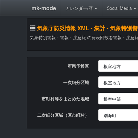
mk-mode
カレンダー/暦
Social Media
気象庁防災情報 XML - 集計 - 気
気象特別警報・警報・注意報 の発表回数を警報・注意
府県予報区
一次細分区域
市町村等をまとめた地域
二次細分区域（区市町村）