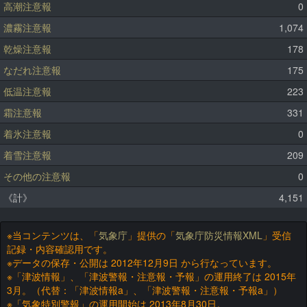
高潮注意報
0
濃霧注意報
1,074
乾燥注意報
178
なだれ注意報
175
低温注意報
223
霜注意報
331
着氷注意報
0
着雪注意報
209
その他の注意報
0
《計》
4,151
※当コンテンツは、「
気象庁
」提供の「
気象庁防災情報XML
」受信
記録・内容確認用です。
※データの保存・公開は 2012年12月9日 から行なっています。
※「津波情報」、「津波警報・注意報・予報」の運用終了は 2015年
3月。（代替：「津波情報a」、「津波警報・注意報・予報a」）
※「気象特別警報」の運用開始は 2013年8月30日。