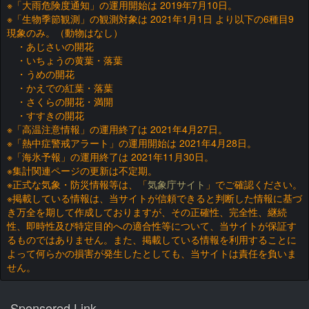
※「大雨危険度通知」の運用開始は 2019年7月10日。
※「生物季節観測」の観測対象は 2021年1月1日 より以下の6種目9
現象のみ。（動物はなし）
・あじさいの開花
・いちょうの黄葉・落葉
・うめの開花
・かえでの紅葉・落葉
・さくらの開花・満開
・すすきの開花
※「高温注意情報」の運用終了は 2021年4月27日。
※「熱中症警戒アラート」の運用開始は 2021年4月28日。
※「海氷予報」の運用終了は 2021年11月30日。
※集計関連ページの更新は不定期。
※正式な気象・防災情報等は、「
気象庁サイト
」でご確認ください。
※掲載している情報は、当サイトが信頼できると判断した情報に基づ
き万全を期して作成しておりますが、その正確性、完全性、継続
性、即時性及び特定目的への適合性等について、当サイトが保証す
るものではありません。また、掲載している情報を利用することに
よって何らかの損害が発生したとしても、当サイトは責任を負いま
せん。
Sponsored Link