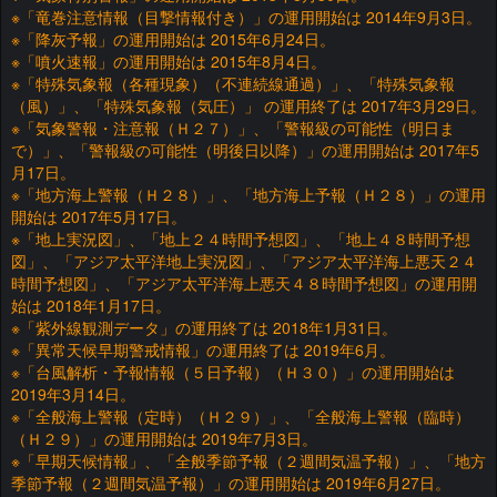
※「竜巻注意情報（目撃情報付き）」の運用開始は 2014年9月3日。
※「降灰予報」の運用開始は 2015年6月24日。
※「噴火速報」の運用開始は 2015年8月4日。
※「特殊気象報（各種現象）（不連続線通過）」、「特殊気象報
（風）」、「特殊気象報（気圧）」 の運用終了は 2017年3月29日。
※「気象警報・注意報（Ｈ２７）」、「警報級の可能性（明日ま
で）」、「警報級の可能性（明後日以降）」の運用開始は 2017年5
月17日。
※「地方海上警報（Ｈ２８）」、「地方海上予報（Ｈ２８）」の運用
開始は 2017年5月17日。
※「地上実況図」、「地上２４時間予想図」、「地上４８時間予想
図」、「アジア太平洋地上実況図」、「アジア太平洋海上悪天２４
時間予想図」、「アジア太平洋海上悪天４８時間予想図」の運用開
始は 2018年1月17日。
※「紫外線観測データ」の運用終了は 2018年1月31日。
※「異常天候早期警戒情報」の運用終了は 2019年6月。
※「台風解析・予報情報（５日予報）（Ｈ３０）」の運用開始は
2019年3月14日。
※「全般海上警報（定時）（Ｈ２９）」、「全般海上警報（臨時）
（Ｈ２９）」の運用開始は 2019年7月3日。
※「早期天候情報」、「全般季節予報（２週間気温予報）」、「地方
季節予報（２週間気温予報）」の運用開始は 2019年6月27日。