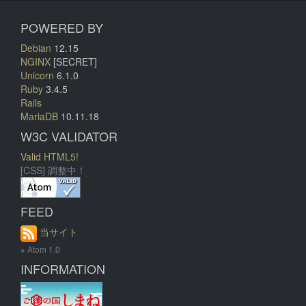
POWERED BY
Debian
12.15
NGINX
[SECRET]
Unicorn
6.1.0
Ruby
3.4.5
Rails
MariaDB
10.11.18
W3C VALIDATOR
Valid HTML5!
[CSS] 調整中！
FEED
当サイト
※ Atom 1.0
INFORMATION