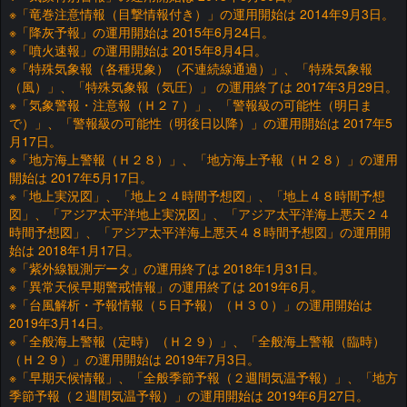
※「竜巻注意情報（目撃情報付き）」の運用開始は 2014年9月3日。
※「降灰予報」の運用開始は 2015年6月24日。
※「噴火速報」の運用開始は 2015年8月4日。
※「特殊気象報（各種現象）（不連続線通過）」、「特殊気象報
（風）」、「特殊気象報（気圧）」 の運用終了は 2017年3月29日。
※「気象警報・注意報（Ｈ２７）」、「警報級の可能性（明日ま
で）」、「警報級の可能性（明後日以降）」の運用開始は 2017年5
月17日。
※「地方海上警報（Ｈ２８）」、「地方海上予報（Ｈ２８）」の運用
開始は 2017年5月17日。
※「地上実況図」、「地上２４時間予想図」、「地上４８時間予想
図」、「アジア太平洋地上実況図」、「アジア太平洋海上悪天２４
時間予想図」、「アジア太平洋海上悪天４８時間予想図」の運用開
始は 2018年1月17日。
※「紫外線観測データ」の運用終了は 2018年1月31日。
※「異常天候早期警戒情報」の運用終了は 2019年6月。
※「台風解析・予報情報（５日予報）（Ｈ３０）」の運用開始は
2019年3月14日。
※「全般海上警報（定時）（Ｈ２９）」、「全般海上警報（臨時）
（Ｈ２９）」の運用開始は 2019年7月3日。
※「早期天候情報」、「全般季節予報（２週間気温予報）」、「地方
季節予報（２週間気温予報）」の運用開始は 2019年6月27日。