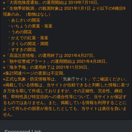
※「大雨危険度通知」の運用開始は 2019年7月10日。
※「生物季節観測」の観測対象は 2021年1月1日 より以下の6種目9
現象のみ。（動物はなし）
・あじさいの開花
・いちょうの黄葉・落葉
・うめの開花
・かえでの紅葉・落葉
・さくらの開花・満開
・すすきの開花
※「高温注意情報」の運用終了は 2021年4月27日。
※「熱中症警戒アラート」の運用開始は 2021年4月28日。
※「海氷予報」の運用終了は 2021年11月30日。
※集計関連ページの更新は不定期。
※正式な気象・防災情報等は、「
気象庁サイト
」でご確認ください。
※掲載している情報は、当サイトが信頼できると判断した情報に基づ
き万全を期して作成しておりますが、その正確性、完全性、継続
性、即時性及び特定目的への適合性等について、当サイトが保証す
るものではありません。また、掲載している情報を利用することに
よって何らかの損害が発生したとしても、当サイトは責任を負いま
せん。
Sponsored Link