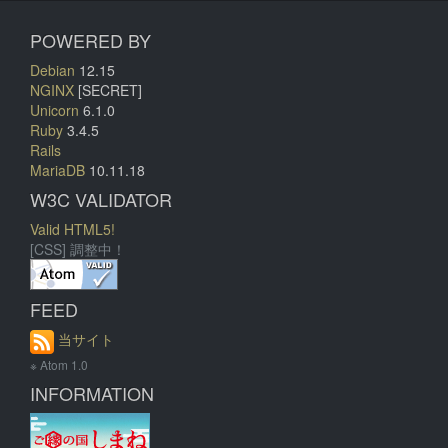
POWERED BY
Debian
12.15
NGINX
[SECRET]
Unicorn
6.1.0
Ruby
3.4.5
Rails
MariaDB
10.11.18
W3C VALIDATOR
Valid HTML5!
[CSS] 調整中！
FEED
当サイト
※ Atom 1.0
INFORMATION