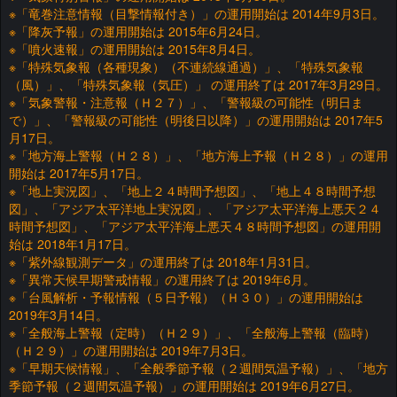
※「竜巻注意情報（目撃情報付き）」の運用開始は 2014年9月3日。
※「降灰予報」の運用開始は 2015年6月24日。
※「噴火速報」の運用開始は 2015年8月4日。
※「特殊気象報（各種現象）（不連続線通過）」、「特殊気象報
（風）」、「特殊気象報（気圧）」 の運用終了は 2017年3月29日。
※「気象警報・注意報（Ｈ２７）」、「警報級の可能性（明日ま
で）」、「警報級の可能性（明後日以降）」の運用開始は 2017年5
月17日。
※「地方海上警報（Ｈ２８）」、「地方海上予報（Ｈ２８）」の運用
開始は 2017年5月17日。
※「地上実況図」、「地上２４時間予想図」、「地上４８時間予想
図」、「アジア太平洋地上実況図」、「アジア太平洋海上悪天２４
時間予想図」、「アジア太平洋海上悪天４８時間予想図」の運用開
始は 2018年1月17日。
※「紫外線観測データ」の運用終了は 2018年1月31日。
※「異常天候早期警戒情報」の運用終了は 2019年6月。
※「台風解析・予報情報（５日予報）（Ｈ３０）」の運用開始は
2019年3月14日。
※「全般海上警報（定時）（Ｈ２９）」、「全般海上警報（臨時）
（Ｈ２９）」の運用開始は 2019年7月3日。
※「早期天候情報」、「全般季節予報（２週間気温予報）」、「地方
季節予報（２週間気温予報）」の運用開始は 2019年6月27日。