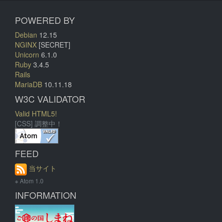
POWERED BY
Debian
12.15
NGINX
[SECRET]
Unicorn
6.1.0
Ruby
3.4.5
Rails
MariaDB
10.11.18
W3C VALIDATOR
Valid HTML5!
[CSS] 調整中！
FEED
当サイト
※ Atom 1.0
INFORMATION