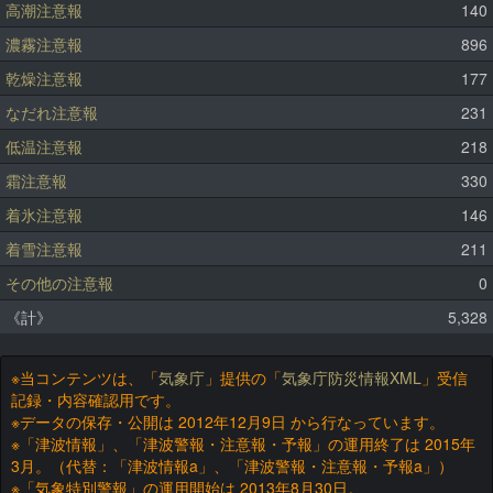
高潮注意報
140
濃霧注意報
896
乾燥注意報
177
なだれ注意報
231
低温注意報
218
霜注意報
330
着氷注意報
146
着雪注意報
211
その他の注意報
0
《計》
5,328
※当コンテンツは、「
気象庁
」提供の「
気象庁防災情報XML
」受信
記録・内容確認用です。
※データの保存・公開は 2012年12月9日 から行なっています。
※「津波情報」、「津波警報・注意報・予報」の運用終了は 2015年
3月。（代替：「津波情報a」、「津波警報・注意報・予報a」）
※「気象特別警報」の運用開始は 2013年8月30日。