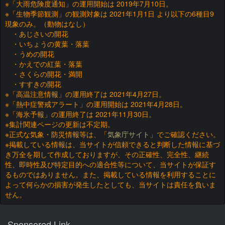
※「大雨危険度通知」の運用開始は 2019年7月10日。
※「生物季節観測」の観測対象は 2021年1月1日 より以下の6種目9
現象のみ。（動物はなし）
・あじさいの開花
・いちょうの黄葉・落葉
・うめの開花
・かえでの紅葉・落葉
・さくらの開花・満開
・すすきの開花
※「高温注意情報」の運用終了は 2021年4月27日。
※「熱中症警戒アラート」の運用開始は 2021年4月28日。
※「海氷予報」の運用終了は 2021年11月30日。
※集計関連ページの更新は不定期。
※正式な気象・防災情報等は、「
気象庁サイト
」でご確認ください。
※掲載している情報は、当サイトが信頼できると判断した情報に基づ
き万全を期して作成しておりますが、その正確性、完全性、継続
性、即時性及び特定目的への適合性等について、当サイトが保証す
るものではありません。また、掲載している情報を利用することに
よって何らかの損害が発生したとしても、当サイトは責任を負いま
せん。
Sponsored Link