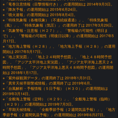
※「竜巻注意情報（目撃情報付き）」の運用開始は 2014年9月3日。
※「降灰予報」の運用開始は 2015年6月24日。
※「噴火速報」の運用開始は 2015年8月4日。
※「特殊気象報（各種現象）（不連続線通過）」、「特殊気象報
（風）」、「特殊気象報（気圧）」 の運用終了は 2017年3月29日。
※「気象警報・注意報（Ｈ２７）」、「警報級の可能性（明日ま
で）」、「警報級の可能性（明後日以降）」の運用開始は 2017年5
月17日。
※「地方海上警報（Ｈ２８）」、「地方海上予報（Ｈ２８）」の運用
開始は 2017年5月17日。
※「地上実況図」、「地上２４時間予想図」、「地上４８時間予想
図」、「アジア太平洋地上実況図」、「アジア太平洋海上悪天２４
時間予想図」、「アジア太平洋海上悪天４８時間予想図」の運用開
始は 2018年1月17日。
※「紫外線観測データ」の運用終了は 2018年1月31日。
※「異常天候早期警戒情報」の運用終了は 2019年6月。
※「台風解析・予報情報（５日予報）（Ｈ３０）」の運用開始は
2019年3月14日。
※「全般海上警報（定時）（Ｈ２９）」、「全般海上警報（臨時）
（Ｈ２９）」の運用開始は 2019年7月3日。
※「早期天候情報」、「全般季節予報（２週間気温予報）」、「地方
季節予報（２週間気温予報）」の運用開始は 2019年6月27日。