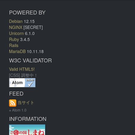
POWERED BY
Debian
12.15
NGINX
[SECRET]
Unicorn
6.1.0
Ruby
3.4.5
Rails
MariaDB
10.11.18
W3C VALIDATOR
Valid HTML5!
[CSS] 調整中！
FEED
当サイト
※ Atom 1.0
INFORMATION