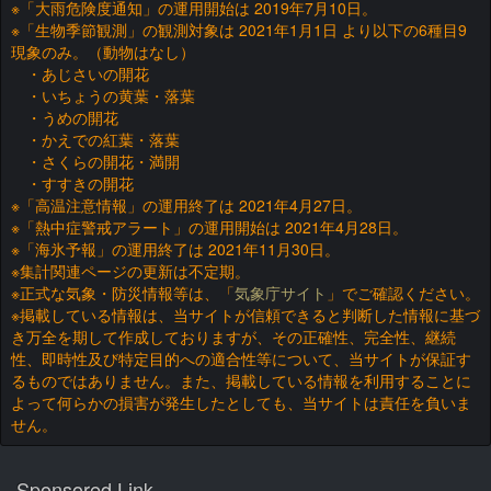
※「大雨危険度通知」の運用開始は 2019年7月10日。
※「生物季節観測」の観測対象は 2021年1月1日 より以下の6種目9
現象のみ。（動物はなし）
・あじさいの開花
・いちょうの黄葉・落葉
・うめの開花
・かえでの紅葉・落葉
・さくらの開花・満開
・すすきの開花
※「高温注意情報」の運用終了は 2021年4月27日。
※「熱中症警戒アラート」の運用開始は 2021年4月28日。
※「海氷予報」の運用終了は 2021年11月30日。
※集計関連ページの更新は不定期。
※正式な気象・防災情報等は、「
気象庁サイト
」でご確認ください。
※掲載している情報は、当サイトが信頼できると判断した情報に基づ
き万全を期して作成しておりますが、その正確性、完全性、継続
性、即時性及び特定目的への適合性等について、当サイトが保証す
るものではありません。また、掲載している情報を利用することに
よって何らかの損害が発生したとしても、当サイトは責任を負いま
せん。
Sponsored Link