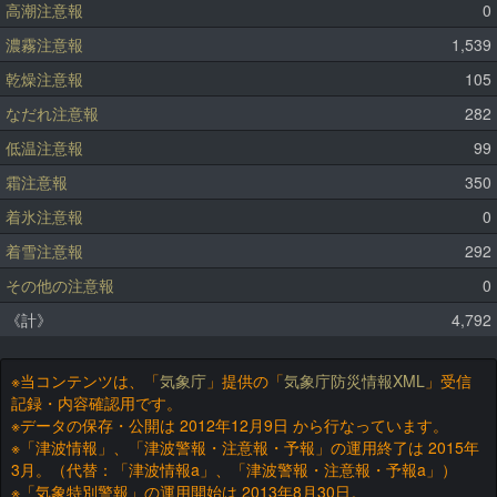
高潮注意報
0
濃霧注意報
1,539
乾燥注意報
105
なだれ注意報
282
低温注意報
99
霜注意報
350
着氷注意報
0
着雪注意報
292
その他の注意報
0
《計》
4,792
※当コンテンツは、「
気象庁
」提供の「
気象庁防災情報XML
」受信
記録・内容確認用です。
※データの保存・公開は 2012年12月9日 から行なっています。
※「津波情報」、「津波警報・注意報・予報」の運用終了は 2015年
3月。（代替：「津波情報a」、「津波警報・注意報・予報a」）
※「気象特別警報」の運用開始は 2013年8月30日。