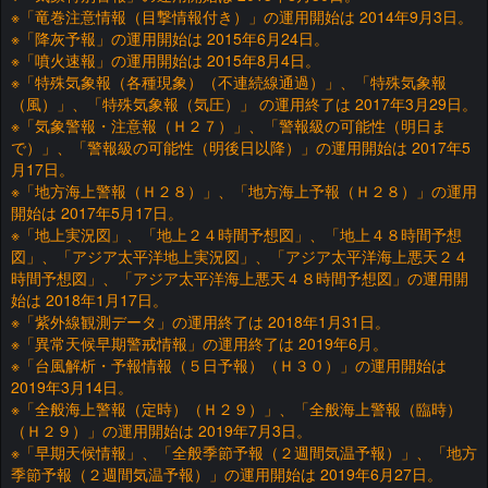
※「竜巻注意情報（目撃情報付き）」の運用開始は 2014年9月3日。
※「降灰予報」の運用開始は 2015年6月24日。
※「噴火速報」の運用開始は 2015年8月4日。
※「特殊気象報（各種現象）（不連続線通過）」、「特殊気象報
（風）」、「特殊気象報（気圧）」 の運用終了は 2017年3月29日。
※「気象警報・注意報（Ｈ２７）」、「警報級の可能性（明日ま
で）」、「警報級の可能性（明後日以降）」の運用開始は 2017年5
月17日。
※「地方海上警報（Ｈ２８）」、「地方海上予報（Ｈ２８）」の運用
開始は 2017年5月17日。
※「地上実況図」、「地上２４時間予想図」、「地上４８時間予想
図」、「アジア太平洋地上実況図」、「アジア太平洋海上悪天２４
時間予想図」、「アジア太平洋海上悪天４８時間予想図」の運用開
始は 2018年1月17日。
※「紫外線観測データ」の運用終了は 2018年1月31日。
※「異常天候早期警戒情報」の運用終了は 2019年6月。
※「台風解析・予報情報（５日予報）（Ｈ３０）」の運用開始は
2019年3月14日。
※「全般海上警報（定時）（Ｈ２９）」、「全般海上警報（臨時）
（Ｈ２９）」の運用開始は 2019年7月3日。
※「早期天候情報」、「全般季節予報（２週間気温予報）」、「地方
季節予報（２週間気温予報）」の運用開始は 2019年6月27日。