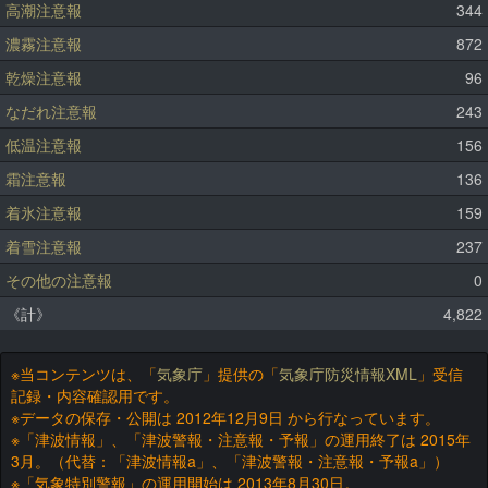
高潮注意報
344
濃霧注意報
872
乾燥注意報
96
なだれ注意報
243
低温注意報
156
霜注意報
136
着氷注意報
159
着雪注意報
237
その他の注意報
0
《計》
4,822
※当コンテンツは、「
気象庁
」提供の「
気象庁防災情報XML
」受信
記録・内容確認用です。
※データの保存・公開は 2012年12月9日 から行なっています。
※「津波情報」、「津波警報・注意報・予報」の運用終了は 2015年
3月。（代替：「津波情報a」、「津波警報・注意報・予報a」）
※「気象特別警報」の運用開始は 2013年8月30日。