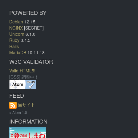
POWERED BY
Debian
12.15
NGINX
[SECRET]
Unicorn
6.1.0
Ruby
3.4.5
Rails
MariaDB
10.11.18
W3C VALIDATOR
Valid HTML5!
[CSS] 調整中！
FEED
当サイト
※ Atom 1.0
INFORMATION