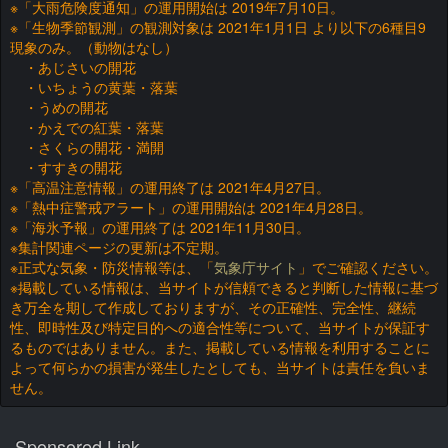
※「大雨危険度通知」の運用開始は 2019年7月10日。
※「生物季節観測」の観測対象は 2021年1月1日 より以下の6種目9
現象のみ。（動物はなし）
・あじさいの開花
・いちょうの黄葉・落葉
・うめの開花
・かえでの紅葉・落葉
・さくらの開花・満開
・すすきの開花
※「高温注意情報」の運用終了は 2021年4月27日。
※「熱中症警戒アラート」の運用開始は 2021年4月28日。
※「海氷予報」の運用終了は 2021年11月30日。
※集計関連ページの更新は不定期。
※正式な気象・防災情報等は、「
気象庁サイト
」でご確認ください。
※掲載している情報は、当サイトが信頼できると判断した情報に基づ
き万全を期して作成しておりますが、その正確性、完全性、継続
性、即時性及び特定目的への適合性等について、当サイトが保証す
るものではありません。また、掲載している情報を利用することに
よって何らかの損害が発生したとしても、当サイトは責任を負いま
せん。
Sponsored Link