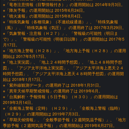
※「竜巻注意情報（目撃情報付き）」の運用開始は 2014年9月3日。
※「降灰予報」の運用開始は 2015年6月24日。
※「噴火速報」の運用開始は 2015年8月4日。
※「特殊気象報（各種現象）（不連続線通過）」、「特殊気象報
（風）」、「特殊気象報（気圧）」 の運用終了は 2017年3月29日。
※「気象警報・注意報（Ｈ２７）」、「警報級の可能性（明日ま
で）」、「警報級の可能性（明後日以降）」の運用開始は 2017年5
月17日。
※「地方海上警報（Ｈ２８）」、「地方海上予報（Ｈ２８）」の運用
開始は 2017年5月17日。
※「地上実況図」、「地上２４時間予想図」、「地上４８時間予想
図」、「アジア太平洋地上実況図」、「アジア太平洋海上悪天２４
時間予想図」、「アジア太平洋海上悪天４８時間予想図」の運用開
始は 2018年1月17日。
※「紫外線観測データ」の運用終了は 2018年1月31日。
※「異常天候早期警戒情報」の運用終了は 2019年6月。
※「台風解析・予報情報（５日予報）（Ｈ３０）」の運用開始は
2019年3月14日。
※「全般海上警報（定時）（Ｈ２９）」、「全般海上警報（臨時）
（Ｈ２９）」の運用開始は 2019年7月3日。
※「早期天候情報」、「全般季節予報（２週間気温予報）」、「地方
季節予報（２週間気温予報）」の運用開始は 2019年6月27日。