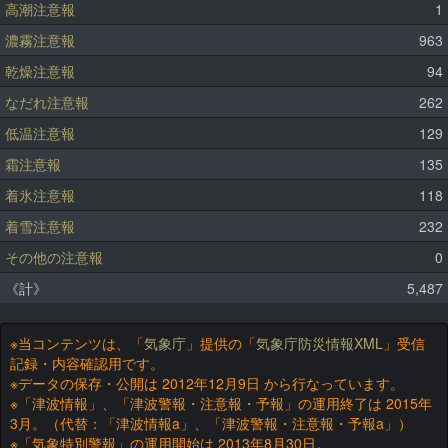
高潮注意報
1
濃霧注意報
963
乾燥注意報
94
なだれ注意報
262
低温注意報
129
霜注意報
135
着氷注意報
118
着雪注意報
232
その他の注意報
0
《計》
5,487
※当コンテンツは、「
気象庁
」提供の「
気象庁防災情報XML
」受信
記録・内容確認用です。
※データの保存・公開は 2012年12月9日 から行なっています。
※「津波情報」、「津波警報・注意報・予報」の運用終了は 2015年
3月。（代替：「津波情報a」、「津波警報・注意報・予報a」）
※「気象特別警報」の運用開始は 2013年8月30日。