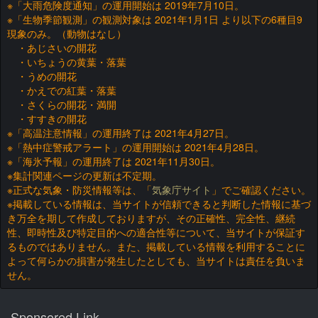
※「大雨危険度通知」の運用開始は 2019年7月10日。
※「生物季節観測」の観測対象は 2021年1月1日 より以下の6種目9
現象のみ。（動物はなし）
・あじさいの開花
・いちょうの黄葉・落葉
・うめの開花
・かえでの紅葉・落葉
・さくらの開花・満開
・すすきの開花
※「高温注意情報」の運用終了は 2021年4月27日。
※「熱中症警戒アラート」の運用開始は 2021年4月28日。
※「海氷予報」の運用終了は 2021年11月30日。
※集計関連ページの更新は不定期。
※正式な気象・防災情報等は、「
気象庁サイト
」でご確認ください。
※掲載している情報は、当サイトが信頼できると判断した情報に基づ
き万全を期して作成しておりますが、その正確性、完全性、継続
性、即時性及び特定目的への適合性等について、当サイトが保証す
るものではありません。また、掲載している情報を利用することに
よって何らかの損害が発生したとしても、当サイトは責任を負いま
せん。
Sponsored Link