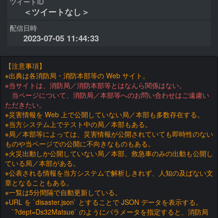
ツイートID
＜ツイートなし＞
配信日時
2023-07-05 11:44:33
【注意事項】
※出典は各消防局・消防本部等の Web サイト。
※当サイトは、消防局／消防本部等とはなんら関係はない。
当ページについて、消防局／本部等へのお問い合わせはご遠慮い
ただきたい。
※災害情報を Web 上で公開していない局／本部も多数存在する。
※当方システム上でテスト中の局／本部もある。
※局／本部等によっては、災害情報が公開されていても即時性のない
ものや当ページでの公開に不向きなものもある。
※火災出動しか公開していない局／本部、救急車のみの出動も公開し
ている局／本部がある。
※公表される情報を当方システムで解析しきれず、人知の及ばない文
章となることもある。
※一覧は5分間隔で自動更新している。
※URL を `disaster.json` とすることで JSON データを表示する。
`?dept=Ds32Matsue` のようにパラメータを指定すると、消防局