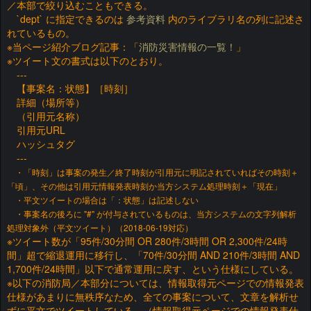
／本部で絞り込むこともできる。
`dept` に指定できるのは
参考資料
内のライブラリ名の列に記述さ
れているもの。
※当ページ紹介ブログ記事：「
消防災害情報の一覧！
」
※ツイート文の書式は以下のとおり。
---
【事案名：状態】［時刻］
詳細（場所等）
（引用元名称）
引用元URL
ハッシュタグ
---
・「時刻」は事案の発生／終了時刻が引用元に明記されていればその時刻＋
「頃」、その他は引用元情報発表時刻か当方システム処理時刻＋「現在」
・平文ツイートの場合は「：状態」は記述しない
・事案名の後ろに "#" が付与されているものは、当方システムの文字列解析
処理対象外（平文ツイート）（2018-06-19対応）
※ツイート数が「95件/30分間 OR 280件/3時間 OR 2,300件/24時
間」超で縮退運用に移行し、「70件/30分間 AND 210件/3時間 AND
1,700件/24時間」以下で通常運用に戻す、という仕様にしている。
※以下の消防局／本部分については、情報取得元ページでの情報発表
仕様があまりに無秩序なため、全ての事案について、文章を解析せ
ずに平文でツイートしている。（情報取得元ページでの情報発表仕